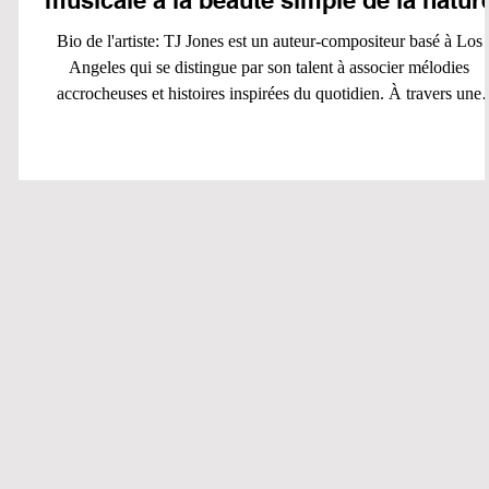
musicale à la beauté simple de la natur
Bio de l'artiste: TJ Jones est un auteur-compositeur basé à Los
Angeles qui se distingue par son talent à associer mélodies
accrocheuses et histoires inspirées du quotidien. À travers une
écriture authentique et accessible, il compose des chansons qui
mettent en lumière les émotions humaines, la bienveillance, l'espo
et la beauté du monde qui nous entoure. Son univers musical
privilégie la sincérité et invite les auditeurs à redécouvrir les petit
instants capables d'apport