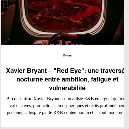
Ryann
Xavier Bryant – "Red Eye": une traversée
nocturne entre ambition, fatigue et
vulnérabilité
Bio de l'artiste Xavier Bryant est un artiste R&B émergent qui mêle
voix suaves, productions atmosphériques et récits profondément
personnels. Inspiré par le R&B contemporain et la soul moderne, il
explore les thèmes de l'ambition, de la vulnérabilité et des réflexions
nocturnes à travers une musique immersive et cinématographique.