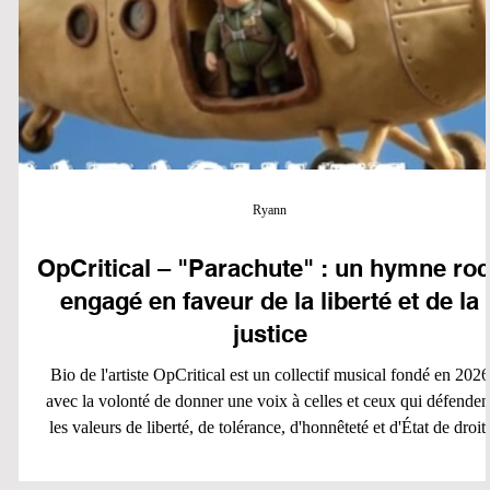
Ryann
OpCritical – "Parachute" : un hymne ro
engagé en faveur de la liberté et de la
justice
Bio de l'artiste OpCritical est un collectif musical fondé en 2026
avec la volonté de donner une voix à celles et ceux qui défenden
les valeurs de liberté, de tolérance, d'honnêteté et d'État de droit.
Les membres du groupe choisissent de rester en retrait afin de
mettre l'accent sur leur message plutôt que sur leur identité. À