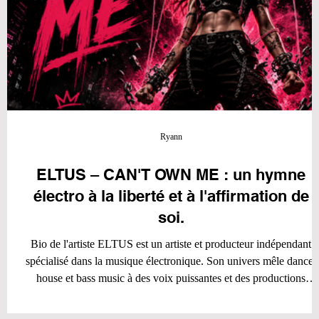
Ryann
ck
ELTUS – CAN'T OWN ME : un hymne
électro à la liberté et à l'affirmation de
soi.
Bio de l'artiste ELTUS est un artiste et producteur indépendant
t
spécialisé dans la musique électronique. Son univers mêle dance,
house et bass music à des voix puissantes et des productions
modernes, créant des morceaux à forte énergie pensés pour les
clubs, les festivals et les playlists actuelles. À travers ses