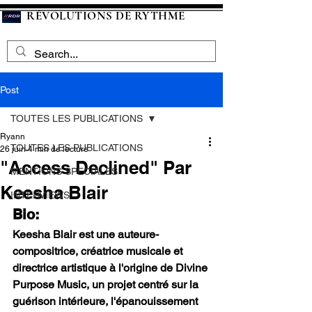
RÉVOLUTIONS DE RYTHME
Post
TOUTES LES PUBLICATIONS
Ryann
TOUTES LES PUBLICATIONS
26 juin
4 min de lecture
"Access Declined" Par
MENTIONS SPECIALES
Keesha Blair
INTERVIEWS
Bio:
Keesha Blair est une auteure-
compositrice, créatrice musicale et 
directrice artistique à l'origine de Divine 
Purpose Music, un projet centré sur la 
guérison intérieure, l'épanouissement 