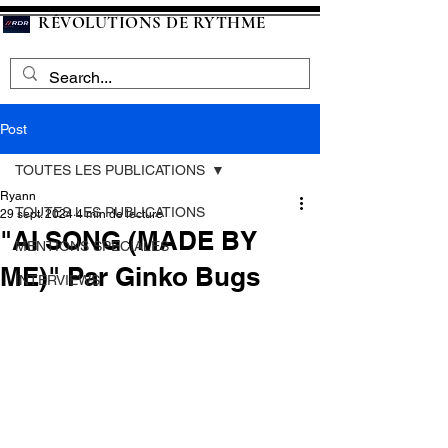
RÉVOLUTIONS DE RYTHME
Post
TOUTES LES PUBLICATIONS
Ryann
TOUTES LES PUBLICATIONS
29 sept. 2024
4 min de lecture
"AI SONG (MADE BY
MENTIONS SPECIALES
ME)" Par Ginko Bugs
INTERVIEWS