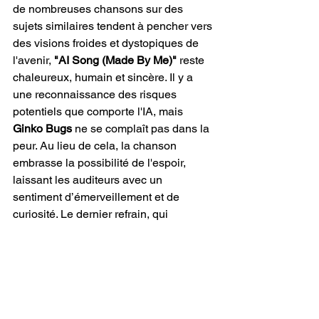
de nombreuses chansons sur des 
sujets similaires tendent à pencher vers 
des visions froides et dystopiques de 
l'avenir,
 "AI Song (Made By Me)"
 reste 
chaleureux, humain et sincère. Il y a 
une reconnaissance des risques 
potentiels que comporte l'IA, mais 
Ginko Bugs
 ne se complaît pas dans la 
peur. Au lieu de cela, la chanson 
embrasse la possibilité de l'espoir, 
laissant les auditeurs avec un 
sentiment d’émerveillement et de 
curiosité. Le dernier refrain, qui 
s'amplifie avec tous les éléments 
musicaux et thématiques développés 
précédemment, ressemble à une 
grande libération de tension, offrant à la 
fois une clôture et une porte ouverte 
pour une contemplation plus 