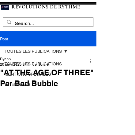
RÉVOLUTIONS DE RYTHME
Post
TOUTES LES PUBLICATIONS
Ryann
TOUTES LES PUBLICATIONS
20 janv. 2025
3 min de lecture
"AT THE AGE OF THREE"
MENTIONS SPECIALES
Par Bad Bubble
INTERVIEWS