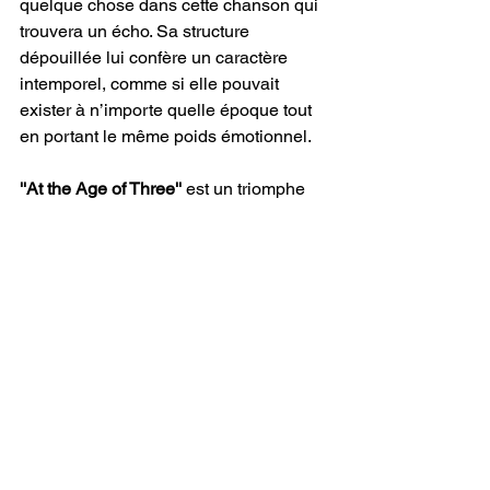
quelque chose dans cette chanson qui 
trouvera un écho. Sa structure 
dépouillée lui confère un caractère 
intemporel, comme si elle pouvait 
exister à n’importe quelle époque tout 
en portant le même poids émotionnel.
''At the Age of Three''
 est un triomphe 
du récit minimaliste. 
Bad Bubble
 a créé 
une chanson qui rejette l’artifice au 
profit de l’authenticité, offrant une 
expérience émotionnelle qui est à la 
fois intime et universelle. La 
combinaison de paroles poétiques, 
d’une interprétation vocale brute et d’un 
piano expressif crée une tapisserie 
d’émotions qui invite à une profonde 
introspection. Dans un monde où la 
musique s’appuie souvent sur la 