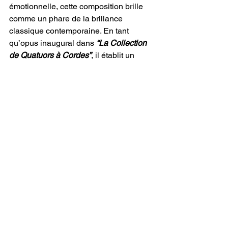
émotionnelle, cette composition brille 
comme un phare de la brillance 
classique contemporaine. En tant 
qu’opus inaugural dans 
“La Collection 
de Quatuors à Cordes”
, il établit un 
précédent extraordinaire pour le 
voyage époustouflant qui nous attend 
dans le domaine de l’expression 
musicale.
Écrit par Ryann