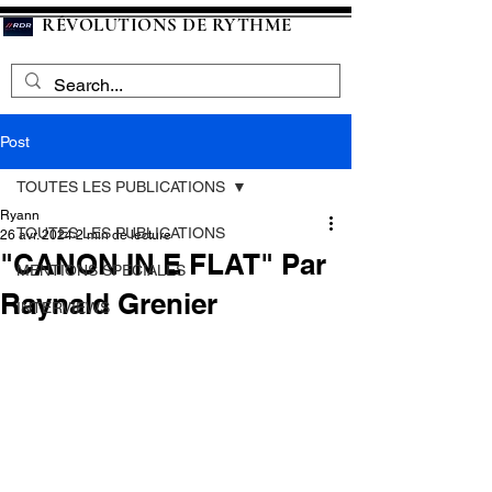
RÉVOLUTIONS DE RYTHME
Post
TOUTES LES PUBLICATIONS
Ryann
TOUTES LES PUBLICATIONS
26 avr. 2024
2 min de lecture
"CANON IN E FLAT" Par
MENTIONS SPECIALES
Raynald Grenier
INTERVIEWS