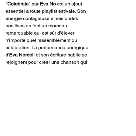
"
Celebrate
" par 
Eva No
 est un ajout 
essentiel à toute playlist estivale. Son 
énergie contagieuse et ses ondes 
positives en font un morceau 
remarquable qui est sûr d'élever 
n'importe quel rassemblement ou 
célébration. La performance énergique 
d'Eva Nordell
 et son écriture habile se 
rejoignent pour créer une chanson qui 
non seulement invite les auditeurs à 
danser, mais aussi à se réjouir dans la 
joie d'être ensemble. "
Celebrate
" est 
plus qu'une simple chanson; c'est une 
invitation à embrasser le bonheur et 
l'unité que l'été apporte.