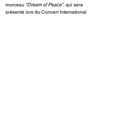
morceau 
“Dream of Peace”
, qui sera 
présenté lors du Concert International 
pour la Paix en septembre. Ces projets 
confirment sa capacité à lier musique, 
cinéma et engagement humanitaire, 
offrant aux auditeurs une expérience 
complète qui dépasse les simples 
standards de l’industrie musicale. 
Kimberlin
 ne se contente pas de créer 
de la musique ; elle construit un univers 
narratif et émotionnel, dans lequel 
chaque chanson agit comme un 
catalyseur de réflexion et de connexion 
humaine.
"Champ"
 illustre l’essence même de ce 
qui distingue 
"kelsie kimberlin"
 dans le 
paysage musical contemporain : un 
mélange unique de virtuosité artistique, 