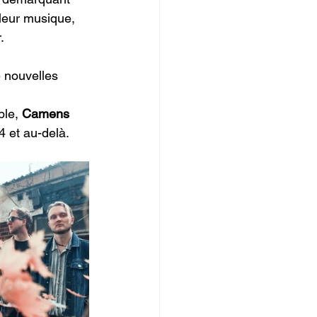
 leur musique, 
.
 nouvelles 
le, 
Camens 
 et au-delà.