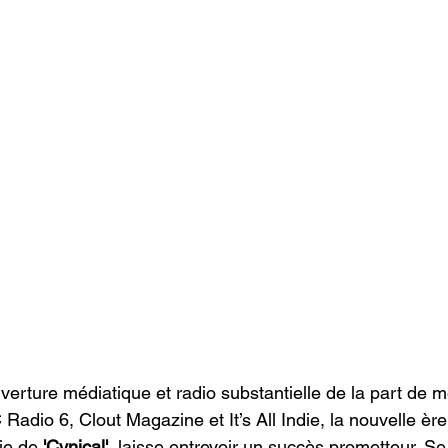
erture médiatique et radio substantielle de la part de m
adio 6, Clout Magazine et It’s All Indie, la nouvelle ère
ie de 
'Cynical',
 laisse entrevoir un succès prometteur. S