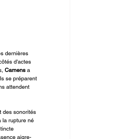
es dernières 
côtés d'actes 
, 
Camens
 a 
ils se préparent 
ns attendent 
t des sonorités 
 la rupture né 
tincte 
ssence aigre-