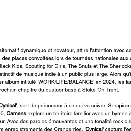
alternatif dynamique et novateur, attire l'attention avec s
u des places convoitées lors de tournées nationales aux 
ack Kids, Scouting for Girls, The Snuts et The Sherlocks
stinctif de musique indie à un public plus large. Alors qu'
ier album intitulé 'WORK/LIFE/BALANCE' en 2024, les fa
rochain chapitre du quatuor basé à Stoke-On-Trent.
'Cynical'
, sert de précurseur à ce qui va suivre. S'inspiran
0, 
Camens
 explore un territoire familier avec un hymne à
ur. Avec des paroles émouvantes et une tonalité rock dis
rs enregistrements des Cranberries, 
'Cynical'
 capture l'e