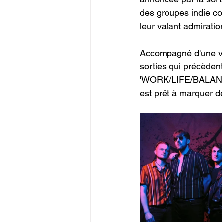
des groupes indie con
leur valant admirati
Accompagné d'une vi
sorties qui précèdent
'WORK/LIFE/BALANCE'.
est prêt à marquer d