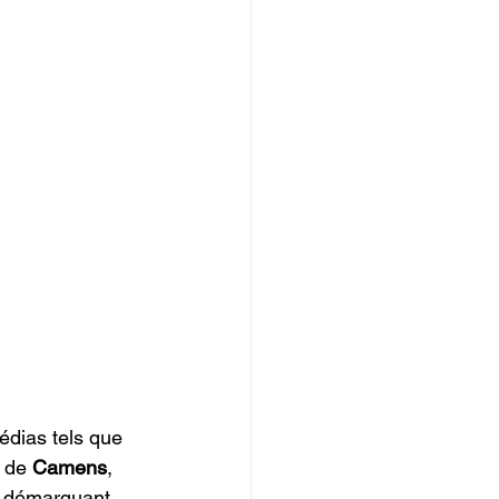
édias tels que 
 de 
Camens
, 
e démarquant 