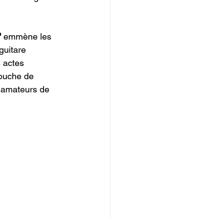
 
emmène les 
guitare 
 actes 
touche de 
s amateurs de 