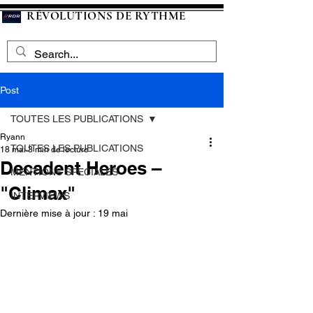
RÉVOLUTIONS DE RYTHME
Post
TOUTES LES PUBLICATIONS
Ryann
TOUTES LES PUBLICATIONS
18 mai
3 min de lecture
Decadent Heroes –
MENTIONS SPECIALES
"Climax"
INTERVIEWS
Dernière mise à jour :
19 mai