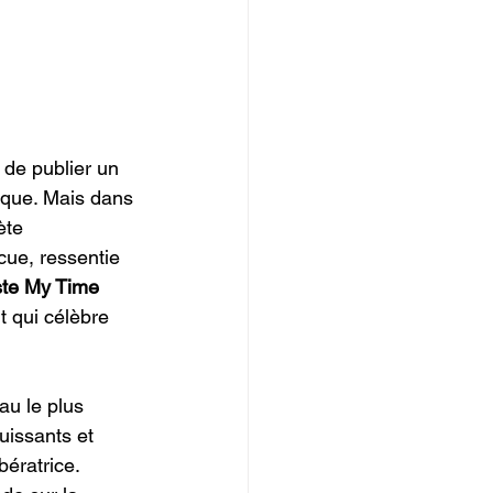
 de publier un 
ique. Mais dans 
ète 
ue, ressentie 
ste My Time 
t qui célèbre 
u le plus 
uissants et 
ératrice. 