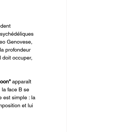
èdent 
psychédéliques 
 Leo Genovese, 
la profondeur 
doit occuper, 
oon" 
apparaît 
la face B se 
est simple : la 
position et lui 