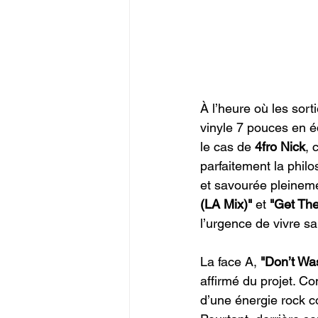
À l’heure où les sort
vinyle 7 pouces en é
le cas de 
4fro Nick
, 
parfaitement la phil
et savourée pleinem
(LA Mix)"
 et 
"Get The
l’urgence de vivre s
La face A, 
"Don’t Wa
affirmé du projet. Co
d’une énergie rock c