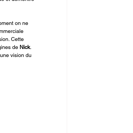
moment on ne 
ommerciale 
ion. Cette 
gines de 
Nick
. 
une vision du 