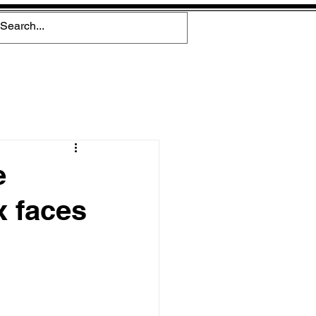
e
x faces