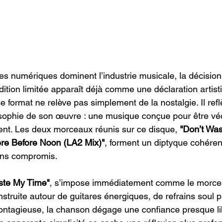
ies numériques dominent l’industrie musicale, la décision
dition limitée apparaît déjà comme une déclaration artist
ce format ne relève pas simplement de la nostalgie. Il refl
osophie de son œuvre : une musique conçue pour être véc
ent. Les deux morceaux réunis sur ce disque,
 "Don’t Wa
re Before Noon (LA2 Mix)"
, forment un diptyque cohéren
ans compromis.
ste My Time"
, s’impose immédiatement comme le morcea
nstruite autour de guitares énergiques, de refrains soul p
ontagieuse, la chanson dégage une confiance presque lib