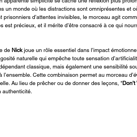
n apparente simplicité se cache une réflexion plus profon
s un monde où les distractions sont omniprésentes et où
t prisonniers d’attentes invisibles, le morceau agit comm
ps est précieux, et il mérite d’être consacré à ce qui nourr
le de 
Nick
 joue un rôle essentiel dans l’impact émotionnel 
osité naturelle qui empêche toute sensation d’artificiali
indépendant classique, mais également une sensibilité sou
à l’ensemble. Cette combinaison permet au morceau d’évi
lle. Au lieu de prêcher ou de donner des leçons, "
Don’t
 authenticité.