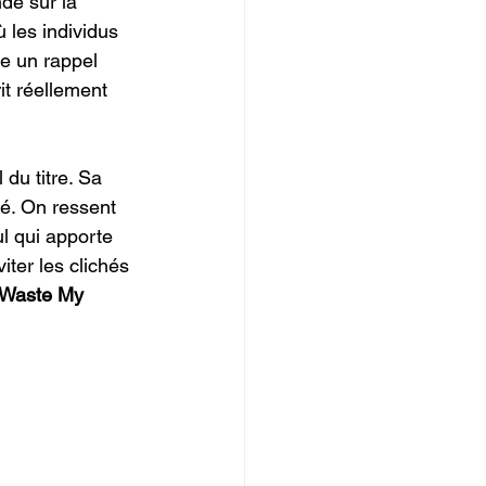
de sur la 
 les individus 
e un rappel 
it réellement 
du titre. Sa 
té. On ressent 
l qui apporte 
ter les clichés 
 Waste My 