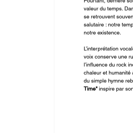
Pourtant, derrière so
valeur du temps. Dan
se retrouvent souven
salutaire : notre tem
notre existence.
L’interprétation voca
voix conserve une rug
l’influence du rock 
chaleur et humanité 
du simple hymne rebe
Time"
 inspire par son