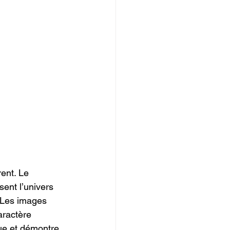
rent. Le 
ent l’univers 
 Les images 
aractère 
que et démontre 