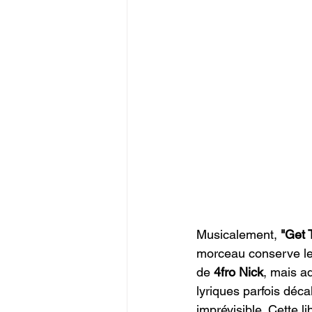
Musicalement, 
"Get 
morceau conserve les
de 
4fro Nick
, mais a
lyriques parfois déc
imprévisible. Cette 