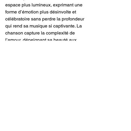
espace plus lumineux, exprimant une 
forme d’émotion plus désinvolte et 
célébratoire sans perdre la profondeur 
qui rend sa musique si captivante. La 
chanson capture la complexité de 
l’amour, dépeignant sa beauté aux 
côtés de la vulnérabilité qu’il exige, 
offrant aux auditeurs un aperçu de son 
pouvoir transformateur. 
“Excuse Me 
While I Go Fall in Love” 
de 
Mary 
Knoblock
 est une démonstration 
éblouissante de sa capacité à 
fusionner genre et émotion, créant une 
œuvre qui semble à la fois imprévisible 
et méticuleusement conçue. Plus qu’un 
simple prélude à 
“Halo,” 
cette chanson 
est une œuvre d’art magistrale à part 
entière, mêlant des éléments 