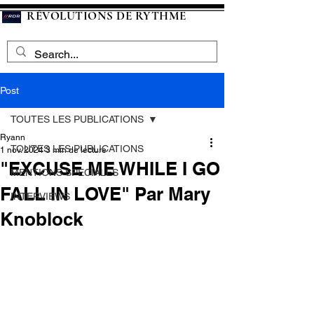
RÉVOLUTIONS DE RYTHME
Post
TOUTES LES PUBLICATIONS
Ryann
TOUTES LES PUBLICATIONS
1 nov. 2024
3 min de lecture
"EXCUSE ME WHILE I GO
MENTIONS SPECIALES
FALL IN LOVE" Par Mary
INTERVIEWS
Knoblock