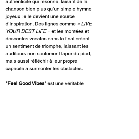
authenticité qui résonne, faisant de la 
chanson bien plus qu’un simple hymne 
joyeux : elle devient une source 
d’inspiration. Des lignes comme 
« LIVE 
YOUR BEST LIFE »
 et les montées et 
descentes vocales dans le final créent 
un sentiment de triomphe, laissant les 
auditeurs non seulement taper du pied, 
mais aussi réfléchir à leur propre 
capacité à surmonter les obstacles.
"Feel Good Vibes"
 est une véritable 
leçon de maîtrise dans l’art de mêler 
nostalgie et innovation, offrant un 
morceau à la fois émotionnellement 
puissant et musicalement engageant. 
La capacité de 
TaniA Kyllikki
 à 
traverser les genres, à surprendre avec 
des rebondissements créatifs et à 