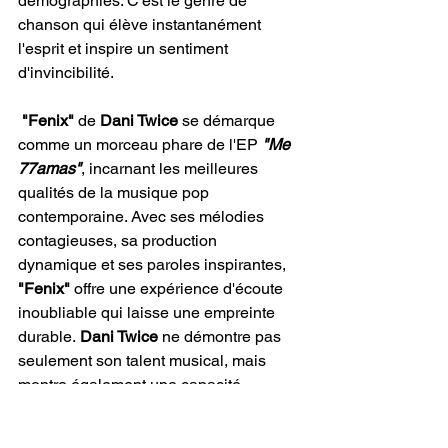
démographies. C'est le genre de 
chanson qui élève instantanément 
l'esprit et inspire un sentiment 
d'invincibilité.
 "Fenix"
 de 
Dani Twice
 se démarque 
comme un morceau phare de l'EP 
"Me 
77amas"
, incarnant les meilleures 
qualités de la musique pop 
contemporaine. Avec ses mélodies 
contagieuses, sa production 
dynamique et ses paroles inspirantes, 
"Fenix"
 offre une expérience d'écoute 
inoubliable qui laisse une empreinte 
durable.
 Dani Twice
 ne démontre pas 
seulement son talent musical, mais 
montre également une capacité 
profonde à se connecter avec les 
auditeurs sur un plan émotionnel. 