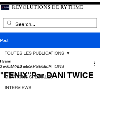
RÉVOLUTIONS DE RYTHME
Post
TOUTES LES PUBLICATIONS
Ryann
TOUTES LES PUBLICATIONS
3 mai 2024
2 min de lecture
"FENIX"Par DANI TWICE
MENTIONS SPECIALES
INTERVIEWS