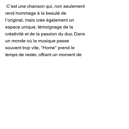
 C’est une chanson qui, non seulement 
rend hommage à la beauté de 
l’original, mais crée également un 
espace unique, témoignage de la 
créativité et de la passion du duo. Dans 
un monde où la musique passe 
souvent trop vite, "Home" prend le 
temps de rester, offrant un moment de 
réflexion et de connexion. 
Isaac 
Roosevelt et Timbhai 
ont créé une 
reprise qui ressemble à une étreinte 
chaleureuse pour l’âme – un rappel vif 
de la magie et de la signification que 
représente le retour à l’endroit où nous 
appartenons. Avec son essence 
profondément évocatrice et son 
artisanat inégalé, 
"Home"
 n’est pas 
simplement une chanson ; c’est un 