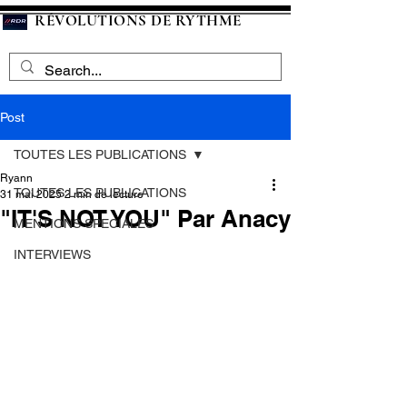
RÉVOLUTIONS DE RYTHME
Post
TOUTES LES PUBLICATIONS
Ryann
TOUTES LES PUBLICATIONS
31 mai 2025
2 min de lecture
"IT'S NOT YOU" Par Anacy
MENTIONS SPECIALES
INTERVIEWS