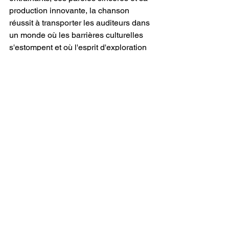
production innovante, la chanson 
réussit à transporter les auditeurs dans 
un monde où les barrières culturelles 
s'estompent et où l'esprit d'exploration 
règne en maître. La capacité de 
Wriiiki
à mêler harmonieusement des 
éléments traditionnels à des influences 
contemporaines fait de 
"La Turista"
 un 
joyau dans le paysage musical latin 
moderne. Cette chanson invite non 
seulement à la danse, mais laisse 
aussi une sensation de merveille et 
d'inspiration, témoignant véritablement 
du pouvoir transformateur de la 
musique.