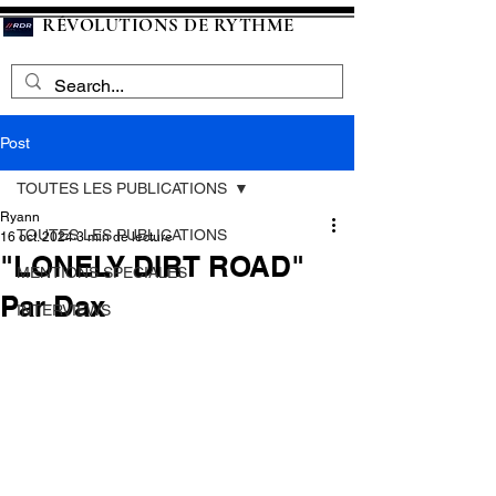
RÉVOLUTIONS DE RYTHME
Post
TOUTES LES PUBLICATIONS
Ryann
TOUTES LES PUBLICATIONS
16 oct. 2024
3 min de lecture
"LONELY DIRT ROAD"
MENTIONS SPECIALES
Par Dax
INTERVIEWS