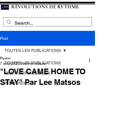
RÉVOLUTIONS DE RYTHME
Post
TOUTES LES PUBLICATIONS
Ryann
TOUTES LES PUBLICATIONS
7 août 2025
3 min de lecture
"LOVE CAME HOME TO
MENTIONS SPECIALES
STAY" Par Lee Matsos
INTERVIEWS