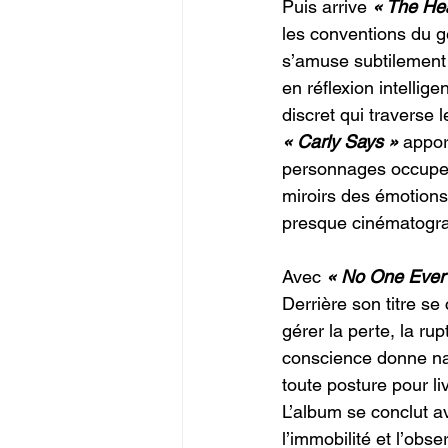
Puis arrive 
« The He
les conventions du g
s’amuse subtilement 
en réflexion intellig
discret qui travers
« Carly Says »
 appo
personnages occupent
miroirs des émotion
presque cinématograp
Avec 
« No One Ever
Derrière son titre s
gérer la perte, la r
conscience donne na
toute posture pour li
L’album se conclut a
l’immobilité et l’obs