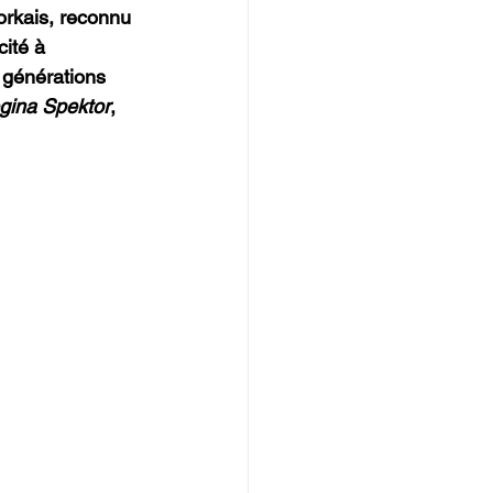
orkais, reconnu 
ité à 
s générations 
gina Spektor
, 