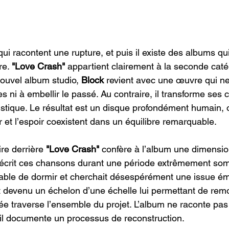
qui racontent une rupture, et puis il existe des albums qui
re. 
"Love Crash"
 appartient clairement à la seconde caté
ouvel album studio, 
Block
 revient avec une œuvre qui ne
 ni à embellir le passé. Au contraire, il transforme ses c
istique. Le résultat est un disque profondément humain, o
r et l’espoir coexistent dans un équilibre remarquable.
ire derrière 
"Love Crash"
 confère à l’album une dimension
r écrit ces chansons durant une période extrêmement som
apable de dormir et cherchait désespérément une issue ém
devenu un échelon d’une échelle lui permettant de remo
idée traverse l’ensemble du projet. L’album ne raconte pa
il documente un processus de reconstruction.