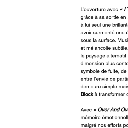
L’ouverture avec 
« I
grâce à sa sortie en 
à lui seul une brilla
avoir surmonté une é
sous la surface. Mus
et mélancolie subtile
le paysage alternatif
dimension plus contem
symbole de fuite, de
entre l’envie de part
demeure simple mais
Block
 à transformer 
Avec 
« Over And Ov
mémoire émotionnell
malgré nos efforts po