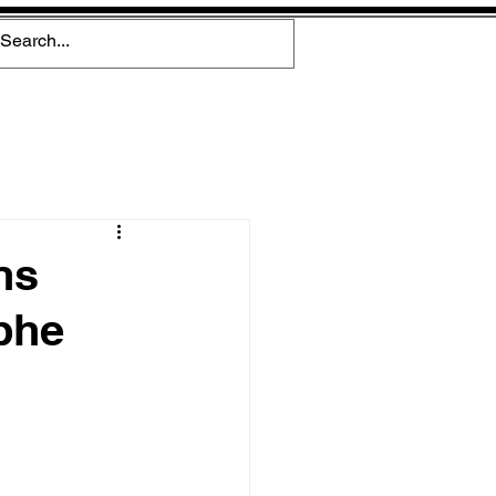
ns
phe