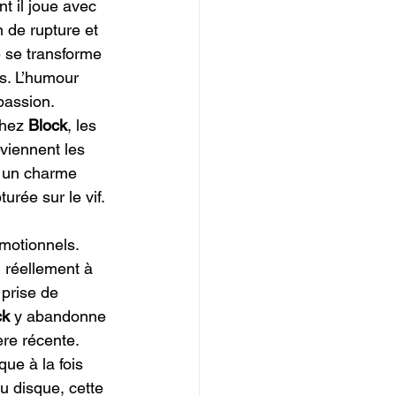
nt il joue avec 
 de rupture et 
e se transforme 
s. L’humour 
passion.
hez 
Block
, les 
viennent les 
e un charme 
rée sur le vif.
motionnels. 
 réellement à 
prise de 
ck
 y abandonne 
ère récente.
que à la fois 
u disque, cette 