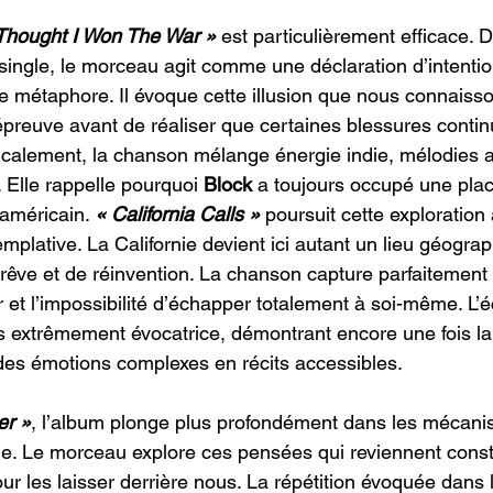
 Thought I Won The War »
 est particulièrement efficace. 
single, le morceau agit comme une déclaration d’intention
nte métaphore. Il évoque cette illusion que nous connaisso
preuve avant de réaliser que certaines blessures continu
icalement, la chanson mélange énergie indie, mélodies
. Elle rappelle pourquoi 
Block
 a toujours occupé une pla
 américain. 
« California Calls »
 poursuit cette exploration
plative. La Californie devient ici autant un lieu géogra
 rêve et de réinvention. La chanson capture parfaitement 
ir et l’impossibilité d’échapper totalement à soi-même. L’éc
 extrêmement évocatrice, démontrant encore une fois la
des émotions complexes en récits accessibles.
er »
, l’album plonge plus profondément dans les mécani
e. Le morceau explore ces pensées qui reviennent con
ur les laisser derrière nous. La répétition évoquée dans le