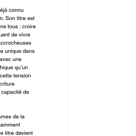
Déjà connu 
. Son titre est 
ns tous : croire 
ent de vivre 
 accrocheuses 
ce unique dans 
 avec une 
phique qu’un 
cette tension 
riture 
 capacité de 
smes de la 
stamment 
 titre devient 