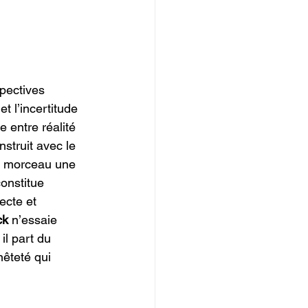
spectives 
t l’incertitude 
 entre réalité 
nstruit avec le 
au morceau une 
constitue 
ecte et 
ck
 n’essaie 
il part du 
nêteté qui 