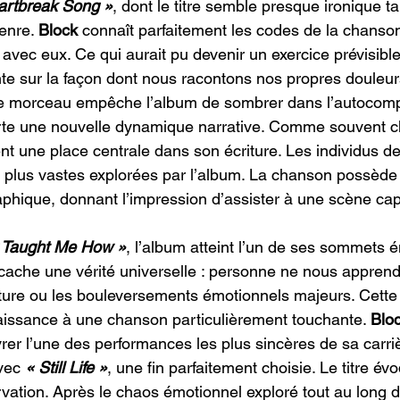
artbreak Song »
, dont le titre semble presque ironique ta
enre. 
Block
 connaît parfaitement les codes de la chanson
avec eux. Ce qui aurait pu devenir un exercice prévisibl
ente sur la façon dont nous racontons nos propres douleur
e le morceau empêche l’album de sombrer dans l’autocom
rte une nouvelle dynamique narrative. Comme souvent c
 une place centrale dans son écriture. Les individus de
s plus vastes explorées par l’album. La chanson possèd
hique, donnant l’impression d’assister à une scène captu
 Taught Me How »
, l’album atteint l’un de ses sommets é
e cache une vérité universelle : personne ne nous apprend
upture ou les bouleversements émotionnels majeurs. Cette 
issance à une chanson particulièrement touchante. 
Blo
vrer l’une des performances les plus sincères de sa carri
vec 
« Still Life »
, une fin parfaitement choisie. Le titre évo
ervation. Après le chaos émotionnel exploré tout au long d