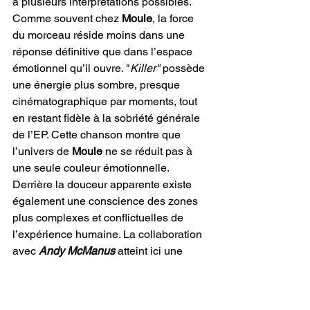
à plusieurs interprétations possibles. 
Comme souvent chez 
Moule
, la force 
du morceau réside moins dans une 
réponse définitive que dans l’espace 
émotionnel qu’il ouvre. "
Killer"
 possède 
une énergie plus sombre, presque 
cinématographique par moments, tout 
en restant fidèle à la sobriété générale 
de l’EP. Cette chanson montre que 
l’univers de 
Moule
 ne se réduit pas à 
une seule couleur émotionnelle. 
Derrière la douceur apparente existe 
également une conscience des zones 
plus complexes et conflictuelles de 
l’expérience humaine. La collaboration 
avec 
Andy McManus
 atteint ici une 
maturité particulièrement convaincante. 
Pour une première production 
importante des deux artistes, le résultat 