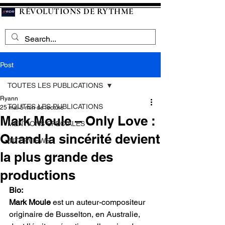
RÉVOLUTIONS DE RYTHME
Post
TOUTES LES PUBLICATIONS
Ryann
TOUTES LES PUBLICATIONS
25 mai
5 min de lecture
Mark Moule – Only Love :
MENTIONS SPECIALES
Quand la sincérité devient
INTERVIEWS
la plus grande des
productions
Bio:
Mark Moule
 est un auteur-compositeur 
originaire de Busselton, en Australie, 