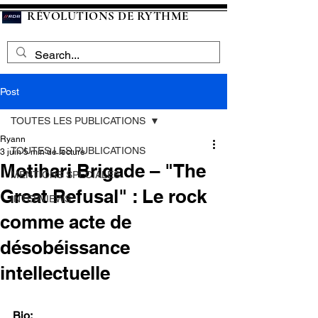
RÉVOLUTIONS DE RYTHME
Post
TOUTES LES PUBLICATIONS
Ryann
TOUTES LES PUBLICATIONS
3 juin
5 min de lecture
Motihari Brigade – "The
MENTIONS SPECIALES
Great Refusal" : Le rock
INTERVIEWS
comme acte de
désobéissance
intellectuelle
Bio: