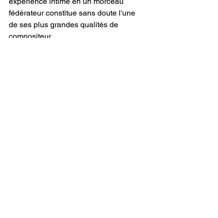
expérience intime en un morceau 
fédérateur constitue sans doute l'une 
de ses plus grandes qualités de 
compositeur.
En définitive, 
"OOO"
 est bien plus 
qu'un simple single surprise. C'est une 
chanson qui célèbre les imperfections 
des relations humaines, portée par une 
production éclatante, une interprétation 
sincère et une énergie particulièrement 
contagieuse. 
Dorian
 signe ici un 
morceau capable d'accompagner les 
plus beaux moments de l'été tout en 
annonçant avec beaucoup de 
promesses l'arrivée de 
Reconnected
. 
Un titre lumineux, moderne et 
terriblement efficace qui confirme une 
fois encore que 
Dorian
 poursuit son 