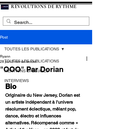
RÉVOLUTIONS DE RYTHME
Post
TOUTES LES PUBLICATIONS
Ryann
TOUTES LES PUBLICATIONS
28 juin
3 min de lecture
"OOO" Par Dorian
MENTIONS SPECIALES
INTERVIEWS
Bio
Originaire du New Jersey, Dorian est 
un artiste indépendant à l'univers 
résolument éclectique, mêlant pop, 
dance, électro et influences 
alternatives. Récompensé comme « 