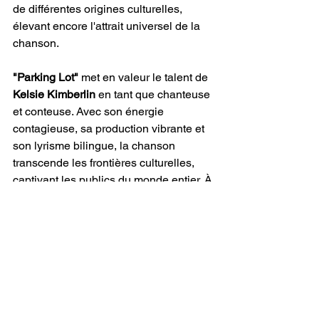
de différentes origines culturelles, 
élevant encore l'attrait universel de la 
chanson.
"Parking Lot" 
met en valeur le talent de 
Kelsie Kimberlin
 en tant que chanteuse 
et conteuse. Avec son énergie 
contagieuse, sa production vibrante et 
son lyrisme bilingue, la chanson 
transcende les frontières culturelles, 
captivant les publics du monde entier. À 
une époque caractérisée par 
l'éclectisme musical, 
"Parking Lot"
 de
Kimberlin 
émerge comme un exemple 
éclatant du pouvoir transformateur de la 
collaboration artistique et de l'échange 
culturel.