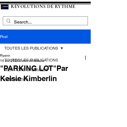
RÉVOLUTIONS DE RYTHME
Post
TOUTES LES PUBLICATIONS
Ryann
TOUTES LES PUBLICATIONS
14 avr. 2024
2 min de lecture
"PARKING LOT"Par
MENTIONS SPECIALES
Kelsie Kimberlin
INTERVIEWS