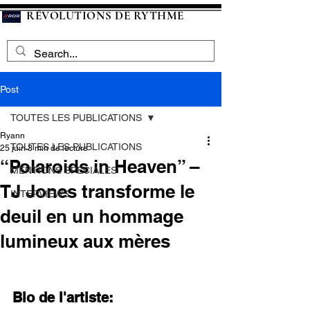
RÉVOLUTIONS DE RYTHME
Post
TOUTES LES PUBLICATIONS
Ryann
TOUTES LES PUBLICATIONS
25 juin
3 min de lecture
“Polaroids in Heaven” –
MENTIONS SPECIALES
TJ Jones transforme le
INTERVIEWS
deuil en un hommage
lumineux aux mères
Bio de l'artiste: