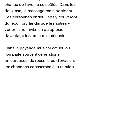
chance de l'avoir à ses côtés. Dans les 
deux cas, le message reste pertinent. 
Les personnes endeuillées y trouveront 
du réconfort, tandis que les autres y 
verront une invitation à apprécier 
davantage les moments présents.
Dans le paysage musical actuel, où 
l'on parle souvent de relations 
amoureuses, de réussite ou d'évasion, 
les chansons consacrées à la relation 
mère-enfant sont relativement rares. 
"Polaroids in Heaven"
 vient combler ce 
manque avec élégance et sincérité. Le 
morceau rappelle que certaines des 
histoires les plus puissantes sont 
souvent celles qui se déroulent dans le 
cadre familial. En mettant en lumière le 