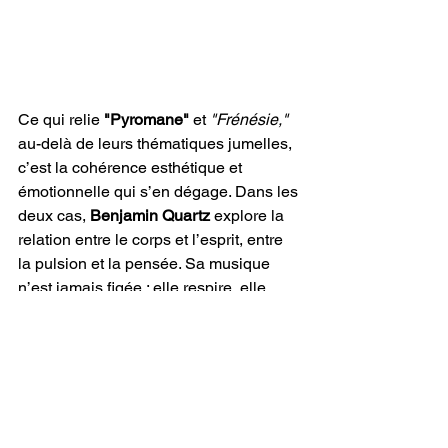
Ce qui relie 
"Pyromane" 
et 
"Frénésie,"
au-delà de leurs thématiques jumelles, 
c’est la cohérence esthétique et 
émotionnelle qui s’en dégage. Dans les 
deux cas, 
Benjamin Quartz 
explore la 
relation entre le corps et l’esprit, entre 
la pulsion et la pensée. Sa musique 
n’est jamais figée : elle respire, elle 
bouge, elle cherche. On y trouve la 
chaleur des cordes, la pureté des 
harmonies acoustiques, mais aussi une 
modernité discrète dans la production, 
qui garde l’intensité organique au 
premier plan. C’est une musique de 