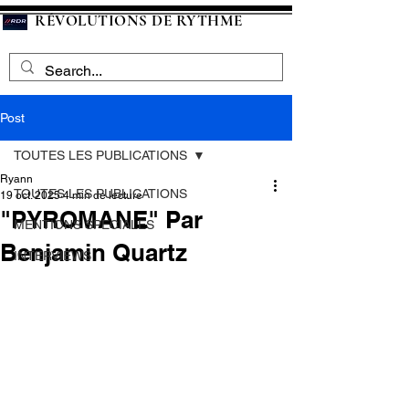
RÉVOLUTIONS DE RYTHME
Post
TOUTES LES PUBLICATIONS
Ryann
TOUTES LES PUBLICATIONS
19 oct. 2025
4 min de lecture
"PYROMANE" Par
MENTIONS SPECIALES
Benjamin Quartz
INTERVIEWS