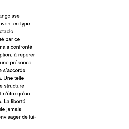
’angoisse 
uvent ce type 
ctacle 
ué par ce 
mais confronté 
ption, à repérer 
’une présence 
e s’accorde 
. Une telle 
e structure 
t n’être qu’un 
 La liberté 
le jamais 
nvisager de lui-