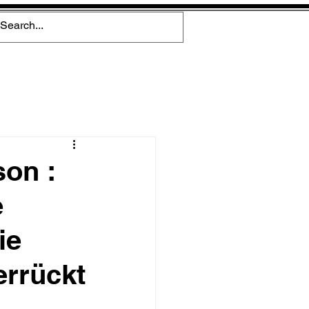
son :
e
ie
errückt