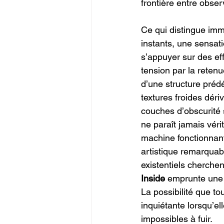
frontière entre obser
Ce qui distingue im
instants, une sensati
s’appuyer sur des eff
tension par la rete
d’une structure préd
textures froides dér
couches d’obscurité
ne paraît jamais véri
machine fonctionnant
artistique remarquab
existentiels cherchent
Inside 
emprunte une v
La possibilité que to
inquiétante lorsqu’el
impossibles à fuir.