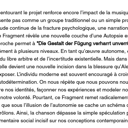
entourant le projet renforce encore l’impact de la musiqu
sente pas comme un groupe traditionnel ou un simple proje
de continue de la fracture psychologique, une narration
e Fragment révèle une nouvelle couche d’une Autopsie e
proche permet à 
"Die Gestalt der Fügung verharrt unverrü
ément à plusieurs niveaux. En tant qu’œuvre autonome, el
u libre arbitre et de l’incertitude existentielle. Mais dans
 elle devient une nouvelle incision dans la blessure qu’Al
poser. L’individu moderne est souvent encouragé à croi
’autodétermination. On nous répète que nous pouvons nou
re nos identités, façonner nos expériences et modeler no
e notre volonté. Pourtant, ce Fragment remet radicalemen
re que sous l’illusion de l’autonomie se cache un schéma
rôlons. Ainsi, la chanson dépasse la simple spéculation 
entaire social incisif sur nos conceptions contemporaine