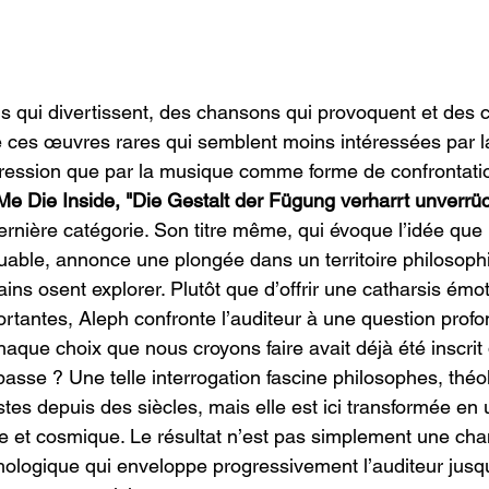
ns qui divertissent, des chansons qui provoquent et des 
ste ces œuvres rares qui semblent moins intéressées par 
ssion que par la musique comme forme de confrontation
e Die Inside,
"Die Gestalt der Fügung verharrt unverrüc
ernière catégorie. Son titre même, qui évoque l’idée que 
able, annonce une plongée dans un territoire philosoph
ins osent explorer. Plutôt que d’offrir une catharsis émot
rtantes, Aleph confronte l’auditeur à une question prof
haque choix que nous croyons faire avait déjà été inscrit
sse ? Une telle interrogation fascine philosophes, théol
stes depuis des siècles, mais elle est ici transformée en
ime et cosmique. Le résultat n’est pas simplement une ch
logique qui enveloppe progressivement l’auditeur jusqu’à