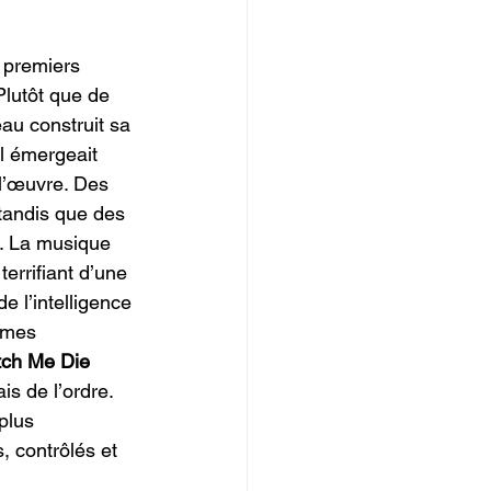
 premiers 
Plutôt que de 
au construit sa 
l émergeait 
l’œuvre. Des 
tandis que des 
. La musique 
errifiant d’une 
 l’intelligence 
èmes 
ch Me Die 
is de l’ordre. 
plus 
, contrôlés et 