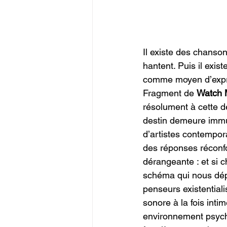
Il existe des chanso
hantent. Puis il exi
comme moyen d’expre
Fragment de 
Watch M
résolument à cette d
destin demeure immu
d’artistes contempora
des réponses réconfo
dérangeante : et si c
schéma qui nous dépa
penseurs existentiali
sonore à la fois int
environnement psycho