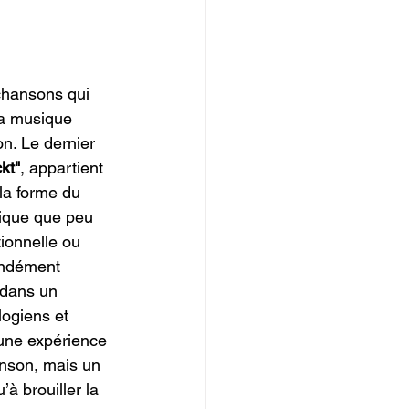
chansons qui 
la musique 
. Le dernier 
kt"
, appartient 
la forme du 
ique que peu 
ionnelle ou 
ondément 
 dans un 
ogiens et 
 une expérience 
anson, mais un 
 brouiller la 