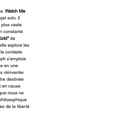
e. 
Watch Me 
t solo. Il 
 plus vaste 
n constante 
ckt" 
de 
le explore les 
 le contexte 
eph s’emploie 
re en une 
s réinventer 
tre destinée 
t en cause 
 que nous ne 
philosophique 
s de la liberté 