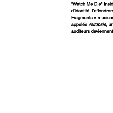
"Watch Me Die" Inside
d’identité, l’effondr
Fragments » musicau
appelée 
Autopsie
, u
auditeurs deviennent