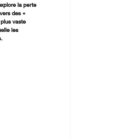
explore la perte 
avers des « 
plus vaste 
lle les 
.