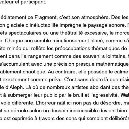
vateur et participant.
médiatement ce Fragment, c’est son atmosphère. Dès les
on glaciale d’inéluctabilité imprègne le paysage sonore. 
ets spectaculaires ou une théâtralité excessive, le morce
nue. Chaque son semble minutieusement placé, comme s’i
éterminée qui reflète les préoccupations thématiques de 
ivent dans l’arrangement comme des souvenirs lointains, 
 s’accumulent avec une précision presque mathématique
tablement chaotique. Au contraire, elle possède le calme t
 exactement comme prévu. C’est sans doute là que réside
le d’Aleph. Là où de nombreux artistes abordant des th
 à submerger leur public par le bruit et l’agressivité, 
Wat
oie différente. L’horreur naît ici non pas du désordre, ma
ut se déroule selon un dessein inaccessible devient bien 
le est exprimée à travers des sons qui semblent délibérés