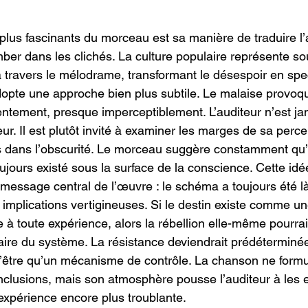
 plus fascinants du morceau est sa manière de traduire l
mber dans les clichés. La culture populaire représente so
travers le mélodrame, transformant le désespoir en spe
opte une approche bien plus subtile. Le malaise provoq
lentement, presque imperceptiblement. L’auditeur n’est ja
eur. Il est plutôt invité à examiner les marges de sa perce
ts dans l’obscurité. Le morceau suggère constamment qu
ujours existé sous la surface de la conscience. Cette idé
message central de l’œuvre : le schéma a toujours été là
 implications vertigineuses. Si le destin existe comme un
e à toute expérience, alors la rébellion elle-même pourrai
re du système. La résistance deviendrait prédéterminée.
’être qu’un mécanisme de contrôle. La chanson ne formu
nclusions, mais son atmosphère pousse l’auditeur à les e
expérience encore plus troublante.