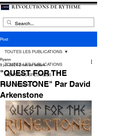
RÉVOLUTIONS DE RYTHME
Post
TOUTES LES PUBLICATIONS
Ryann
TOUTES LES PUBLICATIONS
9 juil. 2024
2 min de lecture
"QUEST FOR THE
MENTIONS SPECIALES
RUNESTONE" Par David
INTERVIEWS
Arkenstone