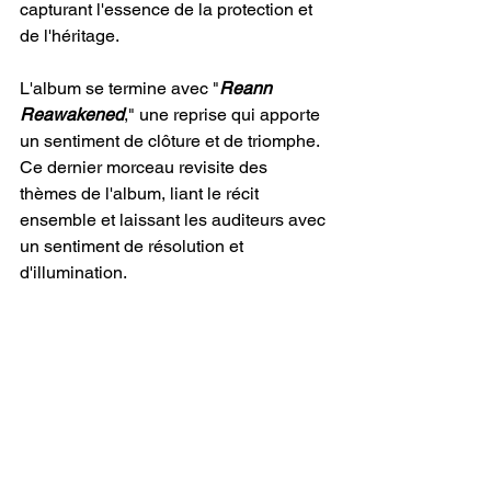
capturant l'essence de la protection et 
de l'héritage.
L'album se termine avec "
Reann 
Reawakened
," une reprise qui apporte 
un sentiment de clôture et de triomphe. 
Ce dernier morceau revisite des 
thèmes de l'album, liant le récit 
ensemble et laissant les auditeurs avec 
un sentiment de résolution et 
d'illumination.
"
Quest for the Runestone
" est un ajout 
audacieux et brillant à la discographie 
d'
Arkenstone
. La fusion harmonieuse 
de différentes traditions musicales 
donne un son à la fois intemporel et 
contemporain. La qualité de production 
impeccable améliore l'expérience 