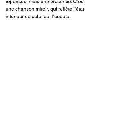
réponses, mais une présence. C’est 
une chanson miroir, qui reflète l’état 
intérieur de celui qui l’écoute.
“Now the Pages Been Turned”
 est le 
morceau le plus court, mais peut-être le 
plus bouleversant. Le piano est nu, la 
voix presque murmurée. C’est une 
chanson de clôture, mais sans 
apaisement. Le titre, légèrement fautif 