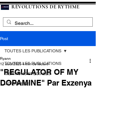
RÉVOLUTIONS DE RYTHME
Post
TOUTES LES PUBLICATIONS
Ryann
TOUTES LES PUBLICATIONS
12 août 2025
4 min de lecture
"REGULATOR OF MY
MENTIONS SPECIALES
DOPAMINE" Par Exzenya
INTERVIEWS