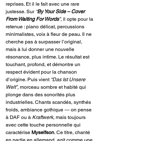
reprises. Et il le fait avec une rare 
justesse. Sur 
“
By Your Side – Cover 
From Waiting For Words
”,
 il opte pour la 
retenue : piano délicat, percussions 
minimalistes, voix à fleur de peau. Il ne 
cherche pas à surpasser l’original, 
mais à lui donner une nouvelle 
résonance, plus intime. Le résultat est 
touchant, profond, et démontre un 
respect évident pour la chanson 
d’origine. Puis vient 
“Das Ist Unsere 
Welt”,
 morceau sombre et habité qui 
plonge dans des sonorités plus 
industrielles. Chants scandés, synthés 
froids, ambiance gothique — on pense 
à DAF ou à 
Kraftwerk
, mais toujours 
avec cette touche personnelle qui 
caractérise 
Myselfson
. Ce titre, chanté 
en partie en allemand, agit comme une 