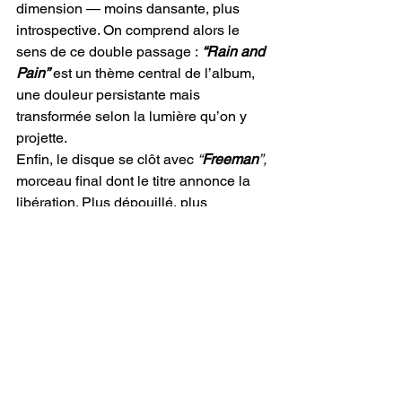
dimension — moins dansante, plus 
introspective. On comprend alors le 
sens de ce double passage :
 “Rain and 
Pain”
 est un thème central de l’album, 
une douleur persistante mais 
transformée selon la lumière qu’on y 
projette.
Enfin, le disque se clôt avec 
“
Freeman
”,
morceau final dont le titre annonce la 
libération. Plus dépouillé, plus 
organique, il laisse la place à la voix, 
au silence, à la simplicité. Ce n’est pas 
un climax spectaculaire, mais un 
souffle, une paix retrouvée. Après avoir 
traversé les luttes, les pertes, les 
remises en question, 
Myselfson 
s’affirme libre. Ce dernier morceau agit 
comme une résolution : l’artiste a 
résisté, a tenu bon, et peut maintenant 