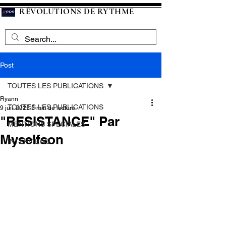
RÉVOLUTIONS DE RYTHME
Post
TOUTES LES PUBLICATIONS
Ryann
TOUTES LES PUBLICATIONS
9 juil. 2025
5 min de lecture
"RESISTANCE" Par
MENTIONS SPECIALES
Myselfson
INTERVIEWS