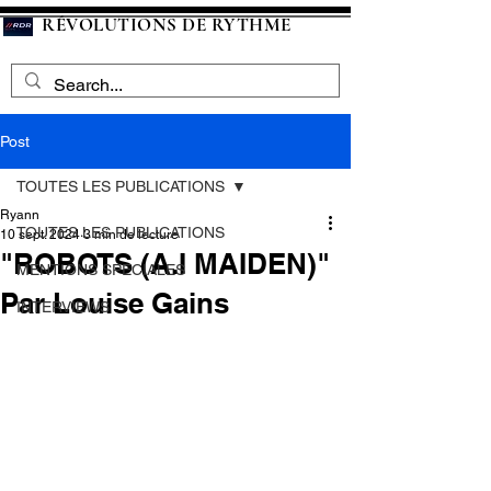
RÉVOLUTIONS DE RYTHME
Post
TOUTES LES PUBLICATIONS
Ryann
TOUTES LES PUBLICATIONS
10 sept. 2024
3 min de lecture
"ROBOTS (A.I MAIDEN)"
MENTIONS SPECIALES
Par Louise Gains
INTERVIEWS