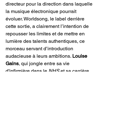
directeur pour la direction dans laquelle 
la musique électronique pourrait 
évoluer. Worldsong, le label derrière 
cette sortie, a clairement l’intention de 
repousser les limites et de mettre en 
lumière des talents authentiques, ce 
morceau servant d’introduction 
audacieuse à leurs ambitions. 
Louise 
Gains
, qui jongle entre sa vie 
d'infirmière dans le
 NHS
 et sa carrière 
musicale naissante, ajoute une autre 
couche de profondeur à l’histoire, 
montrant que même ceux engagés 
dans la tâche profondément humaine 
de soigner les autres ne peuvent 
ignorer le monde technologique que 
nous construisons.
"Robots (A.I. Maiden)"
 réussit parce 