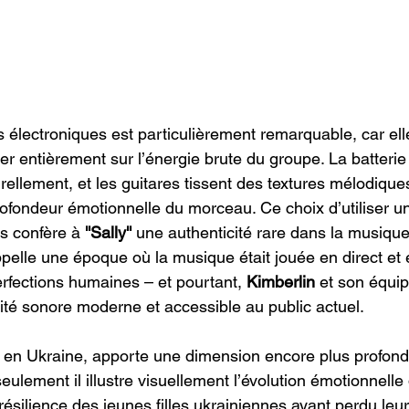
 électroniques est particulièrement remarquable, car ell
er entièrement sur l’énergie brute du groupe. La batterie
rellement, et les guitares tissent des textures mélodique
profondeur émotionnelle du morceau. Ce choix d’utiliser 
s confère à 
''Sally''
 une authenticité rare dans la musiqu
ppelle une époque où la musique était jouée en direct et 
rfections humaines – et pourtant, 
Kimberlin 
et son équi
ité sonore moderne et accessible au public actuel.
iv en Ukraine, apporte une dimension encore plus profo
ulement il illustre visuellement l’évolution émotionnelle
 résilience des jeunes filles ukrainiennes ayant perdu leu