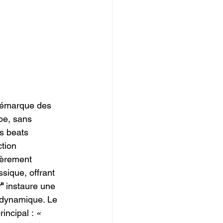
 démarque des 
pe, sans 
s beats 
tion 
ièrement 
sique, offrant 
''
 instaure une 
 dynamique. Le 
incipal : 
« 