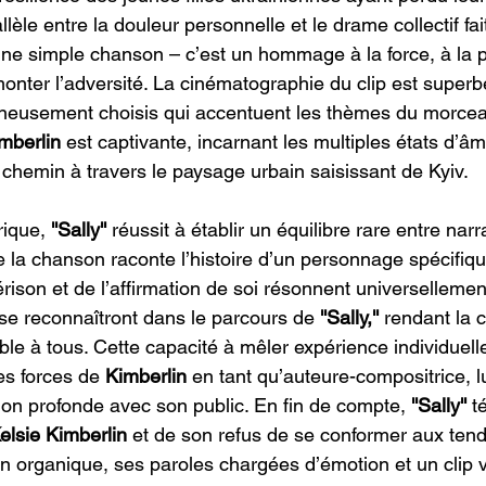
lèle entre la douleur personnelle et le drame collectif fai
une simple chanson – c’est un hommage à la force, à la 
monter l’adversité. La cinématographie du clip est superb
gneusement choisis qui accentuent les thèmes du morcea
mberlin 
est captivante, incarnant les multiples états d’â
 chemin à travers le paysage urbain saisissant de Kyiv.
rique,
 ''Sally'' 
réussit à établir un équilibre rare entre narr
ue la chanson raconte l’histoire d’un personnage spécifiq
érison et de l’affirmation de soi résonnent universellemen
e reconnaîtront dans le parcours de
 ''Sally,''
 rendant la 
ible à tous. Cette capacité à mêler expérience individuelle
es forces de 
Kimberlin
 en tant qu’auteure-compositrice, l
on profonde avec son public. En fin de compte,
 ''Sally''
 t
elsie Kimberlin
 et de son refus de se conformer aux ten
 organique, ses paroles chargées d’émotion et un clip v