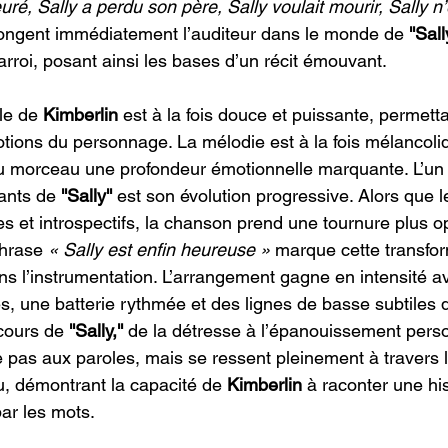
ré, Sally a perdu son père, Sally voulait mourir, Sally n’
longent immédiatement l’auditeur dans le monde de 
''Sally
rroi, posant ainsi les bases d’un récit émouvant.
le de 
Kimberlin 
est à la fois douce et puissante, permetta
otions du personnage. La mélodie est à la fois mélancoli
au morceau une profondeur émotionnelle marquante. L’un
ants de 
''Sally''
 est son évolution progressive. Alors que 
s et introspectifs, la chanson prend une tournure plus op
hrase 
« Sally est enfin heureuse »
 marque cette transfor
ns l’instrumentation. L’arrangement gagne en intensité a
s, une batterie rythmée et des lignes de basse subtiles q
cours de 
''Sally,'' 
de la détresse à l’épanouissement perso
te pas aux paroles, mais se ressent pleinement à travers l
, démontrant la capacité de 
Kimberlin 
à raconter une his
par les mots.