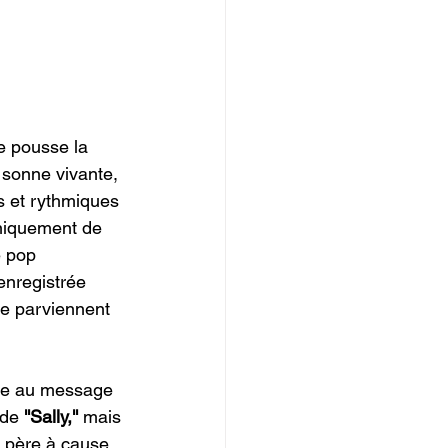
e pousse la 
 sonne vivante, 
s et rythmiques 
uniquement de 
e pop 
enregistrée 
pe parviennent 
nde au message 
 de 
''Sally,''
 mais 
r père à cause 