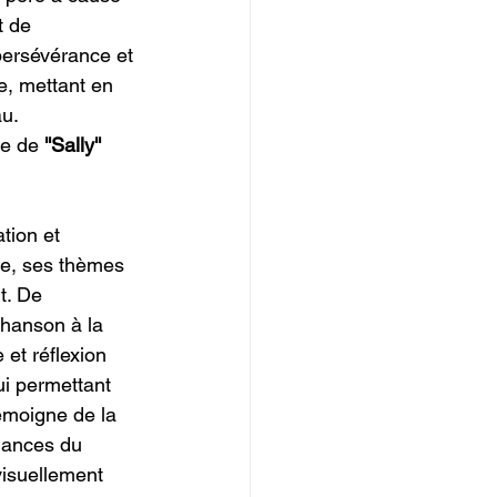
t de 
persévérance et 
e, mettant en 
u. 
me de
 ''Sally'' 
ation et 
ue, ses thèmes 
t. De 
chanson à la 
 et réflexion 
ui permettant 
émoigne de la 
dances du 
isuellement 