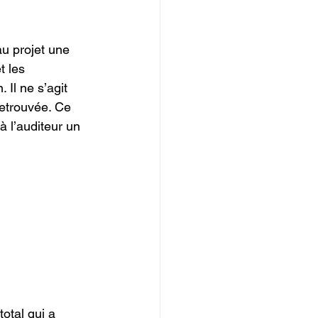
u projet une 
t les 
 Il ne s’agit 
retrouvée. Ce 
à l’auditeur un 
otal qui a 