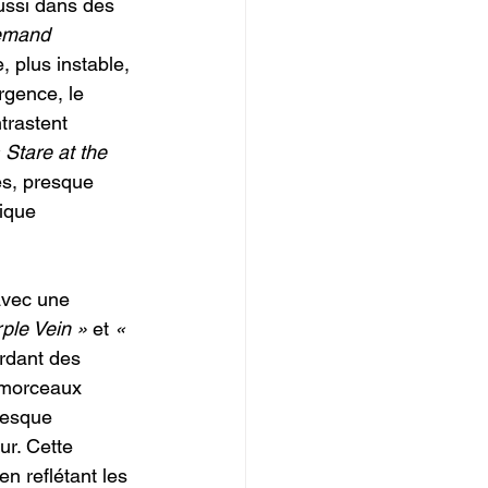
aussi dans des 
emand 
, plus instable, 
rgence, le 
trastent 
 Stare at the 
es, presque 
ique 
avec une 
ple Vein »
 et 
« 
rdant des 
s morceaux 
resque 
ur. Cette 
en reflétant les 