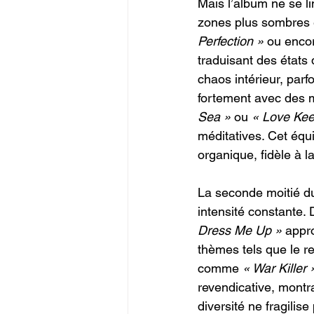
Mais l’album ne se li
zones plus sombres e
Perfection »
 ou enco
traduisant des états 
chaos intérieur, par
fortement avec des
Sea »
 ou 
« Love Keep
méditatives. Cet équ
organique, fidèle à 
La seconde moitié du
intensité constante.
Dress Me Up »
 appr
thèmes tels que le re
comme 
« War Killer 
revendicative, montra
diversité ne fragilise