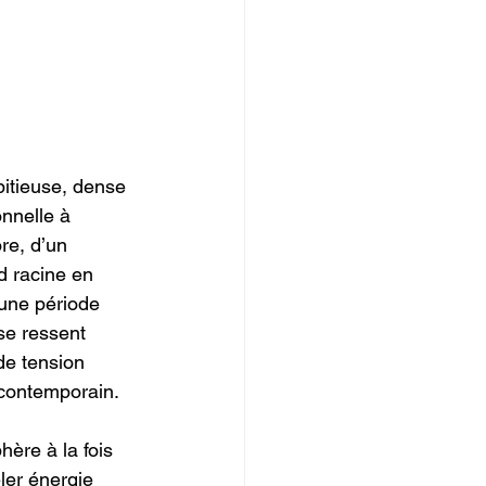
tieuse, dense 
nnelle à 
re, d’un 
d racine en 
 une période 
se ressent 
de tension 
 contemporain.
hère à la fois 
ler énergie 