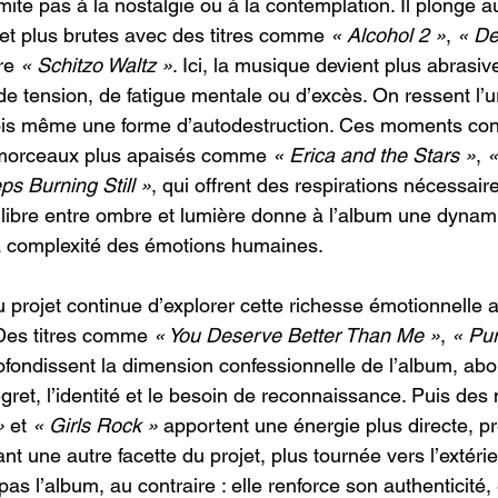
mite pas à la nostalgie ou à la contemplation. Il plonge 
t plus brutes avec des titres comme 
« Alcohol 2 »
, 
« D
re 
« Schitzo Waltz »
. Ici, la musique devient plus abrasive
de tension, de fatigue mentale ou d’excès. On ressent l’u
fois même une forme d’autodestruction. Ces moments con
 morceaux plus apaisés comme 
« Erica and the Stars »
, 
«
s Burning Still »
, qui offrent des respirations nécessair
ilibre entre ombre et lumière donne à l’album une dynam
la complexité des émotions humaines.
 projet continue d’explorer cette richesse émotionnelle 
 Des titres comme 
« You Deserve Better Than Me »
, 
« Pur
ofondissent la dimension confessionnelle de l’album, abo
gret, l’identité et le besoin de reconnaissance. Puis de
»
 et 
« Girls Rock »
 apportent une énergie plus directe, p
nt une autre facette du projet, plus tournée vers l’extérie
 pas l’album, au contraire : elle renforce son authenticité, 