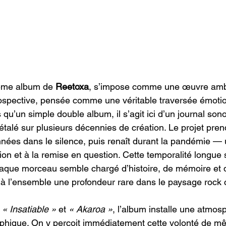
ième album de 
Reetoxa
, s’impose comme une œuvre ambi
ospective, pensée comme une véritable traversée émotio
s qu’un simple double album, il s’agit ici d’un journal sono
étalé sur plusieurs décennies de création. Le projet pren
nnées dans le silence, puis renaît durant la pandémie —
tion et à la remise en question. Cette temporalité longue 
aque morceau semble chargé d’histoire, de mémoire et 
à l’ensemble une profondeur rare dans le paysage rock
 
« Insatiable »
 et 
« Akaroa »
, l’album installe une atmosp
phique. On y perçoit immédiatement cette volonté de mê