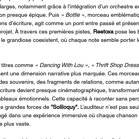
 larges, notamment grâce à l’intégration d’un orchestre 
on presque épique. Puis 
« Bottle »
, morceau emblématiqu
ns d’écriture, agit comme un pont entre passé et présent
ojet. À travers ces premières pistes, 
Reetoxa
 pose les 
t le grandiose coexistent, où chaque note semble porter l
s titres comme 
« Dancing With Lou »
, 
« Thrift Shop Dress
isent une dimension narrative plus marquée. Ces morcea
des souvenirs, des fragments de relations, comme autan
L’écriture devient presque cinématographique, transforman
bleaux émotionnels. Cette capacité à raconter sans perdr
es grandes forces de 
"Soliloquy".
 L’auditeur n’est pas se
plongé dans une expérience immersive où chaque chanson
e plus vaste.