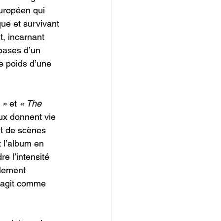
européen qui 
e et survivant 
, incarnant 
bases d’un 
e poids d’une 
 »
 et 
« The 
ux donnent vie 
t de scènes 
t l’album en 
e l’intensité 
ulement 
 agit comme 