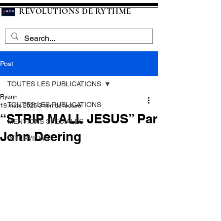
RÉVOLUTIONS DE RYTHME
Post
TOUTES LES PUBLICATIONS
Ryann
TOUTES LES PUBLICATIONS
19 mars 2025
3 min de lecture
“STRIP MALL JESUS” Par
MENTIONS SPECIALES
John Deering
INTERVIEWS