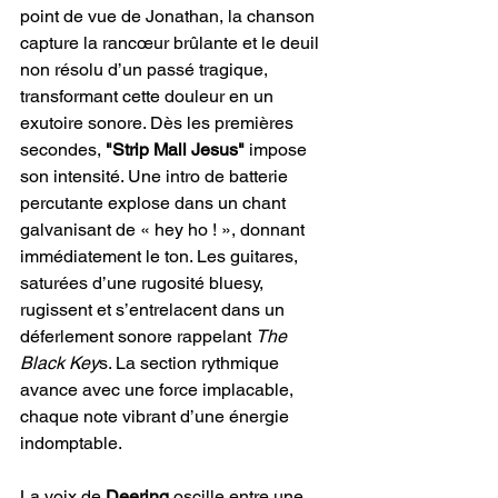
point de vue de Jonathan, la chanson 
capture la rancœur brûlante et le deuil 
non résolu d’un passé tragique, 
transformant cette douleur en un 
exutoire sonore. Dès les premières 
secondes,
 "Strip Mall Jesus"
 impose 
son intensité. Une intro de batterie 
percutante explose dans un chant 
galvanisant de « hey ho ! », donnant 
immédiatement le ton. Les guitares, 
saturées d’une rugosité bluesy, 
rugissent et s’entrelacent dans un 
déferlement sonore rappelant 
The 
Black Key
s. La section rythmique 
avance avec une force implacable, 
chaque note vibrant d’une énergie 
indomptable.
La voix de 
Deering
 oscille entre une 