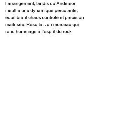
l’arrangement, tandis qu’Anderson 
insuffle une dynamique percutante, 
équilibrant chaos contrôlé et précision 
maîtrisée. Résultat : un morceau qui 
rend hommage à l’esprit du rock 
alternatif des années 90 tout en 
s’inscrivant dans une modernité 
vibrante. Le retour de 
Deering
 ne se 
contente pas d’être une réapparition – 
c’est une déclaration d’intention. 
"Strip 
Mall Jesus"
 rugit avec une honnêteté 
sans filtre, alliant une narration 
poignante à une énergie sonore 
électrisante qui refuse de passer 
inaperçue. Ce n’est pas une chanson 
qui attend d’être écoutée ; elle vous 
attrape au col et ne vous lâche plus.