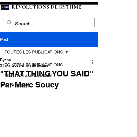
RÉVOLUTIONS DE RYTHME
Post
TOUTES LES PUBLICATIONS
Ryann
TOUTES LES PUBLICATIONS
31 mai 2025
2 min de lecture
"THAT THING YOU SAID"
MENTIONS SPECIALES
Par Marc Soucy
INTERVIEWS