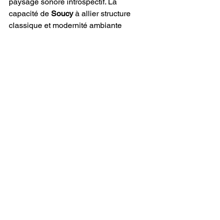
paysage sonore introspectif. La 
capacité de 
Soucy
 à allier structure 
classique et modernité ambiante 
garantit que cette musique reste en 
mémoire longtemps après sa dernière 
note.
Écrit par Ryann
Voir tout
Posts récents