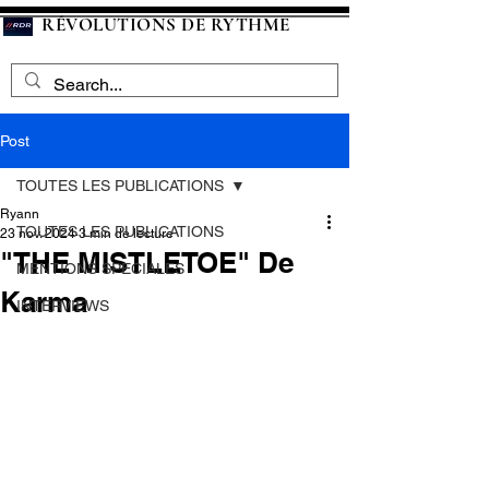
RÉVOLUTIONS DE RYTHME
Post
TOUTES LES PUBLICATIONS
Ryann
TOUTES LES PUBLICATIONS
23 nov. 2024
3 min de lecture
"THE MISTLETOE" De
MENTIONS SPECIALES
Karma
INTERVIEWS