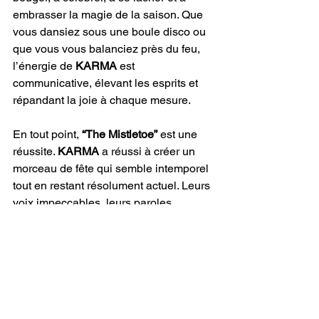
embrasser la magie de la saison. Que 
vous dansiez sous une boule disco ou 
que vous vous balanciez près du feu, 
l’énergie de 
KARMA
 est 
communicative, élevant les esprits et 
répandant la joie à chaque mesure.
En tout point, 
“The Mistletoe”
 est une 
réussite. 
KARMA
 a réussi à créer un 
morceau de fête qui semble intemporel 
tout en restant résolument actuel. Leurs 
voix impeccables, leurs paroles 
ingénieuses et leur production 
dynamique se combinent pour offrir une 
chanson qui ne se contente pas de 
remplir une niche festive : elle la 
transcende. 
“The Mistletoe”
 est bien 
plus qu’une chanson ; c’est la bande-