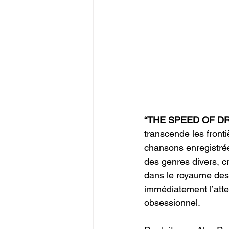
“THE SPEED OF D
transcende les front
chansons enregistrée
des genres divers, c
dans le royaume des 
immédiatement l’att
obsessionnel. 