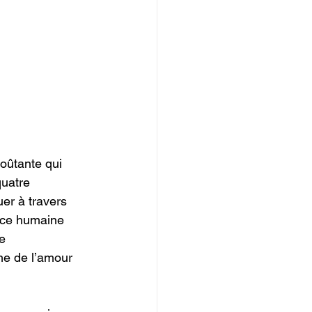
oûtante qui 
uatre 
er à travers 
nce humaine 
re 
me de l’amour 