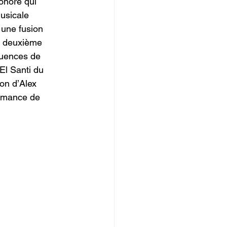
onore qui 
usicale 
 une fusion 
la deuxième 
fluences de 
El Santi du 
on d’Alex 
ormance de