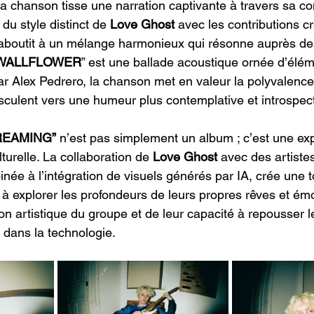
 chanson tisse une narration captivante à travers sa co
du style distinct de
 Love Ghost 
avec les contributions cr
 aboutit à un mélange harmonieux qui résonne auprès des
WALLFLOWER
” est une ballade acoustique ornée d’élé
r Alex Pedrero, la chanson met en valeur la polyvalenc
asculent vers une humeur plus contemplative et introspect
REAMING”
 n’est pas simplement un album ; c’est une exp
lturelle. La collaboration de
 Love Ghost
 avec des artiste
née à l’intégration de visuels générés par IA, crée une t
s à explorer les profondeurs de leurs propres rêves et ém
on artistique du groupe et de leur capacité à repousser le
dans la technologie.