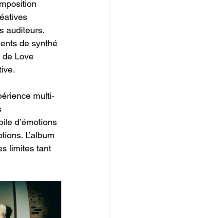
mposition 
éatives 
 auditeurs. 
ments de synthé 
e de Love 
ive. 
érience multi-
s 
oile d’émotions 
otions. L’album 
s limites tant 