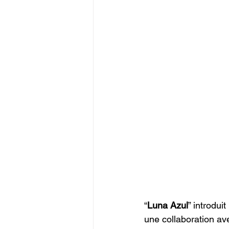
“
Luna Azul
” introdu
une collaboration av