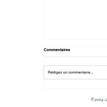
Commentaires
Rédigez un commentaire...
OpCritical – "Parachute" :
un hymne rock engagé en
faveur de la liberté et de la
©️2014-2
justice