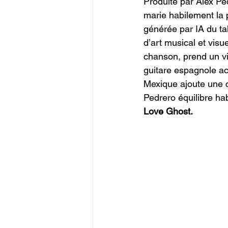
Produite par Alex P
marie habilement la
générée par IA du tal
d’art musical et visue
chanson, prend un vir
guitare espagnole ac
Mexique ajoute une c
Pedrero équilibre ha
Love Ghost.