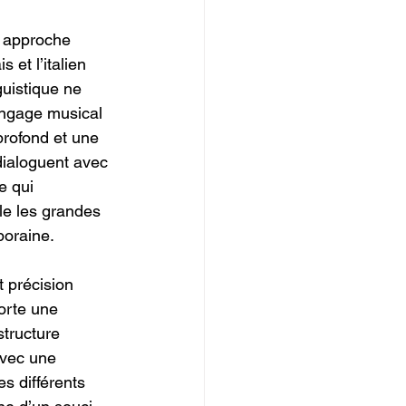
 approche 
 et l’italien 
guistique ne 
langage musical 
 profond et une 
dialoguent avec 
e qui 
lle les grandes 
poraine.
t précision 
orte une 
structure 
avec une 
es différents 