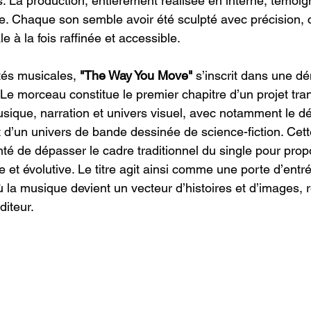
 La production, entièrement réalisée en interne, témoig
e. Chaque son semble avoir été sculpté avec précision, c
e à la fois raffinée et accessible.
tés musicales, 
"The Way You Move"
 s’inscrit dans une d
. Le morceau constitue le premier chapitre d’un projet tr
sique, narration et univers visuel, avec notamment le 
t d’un univers de bande dessinée de science-fiction. Cet
té de dépasser le cadre traditionnel du single pour prop
et évolutive. Le titre agit ainsi comme une porte d’entr
 la musique devient un vecteur d’histoires et d’images, r
diteur.