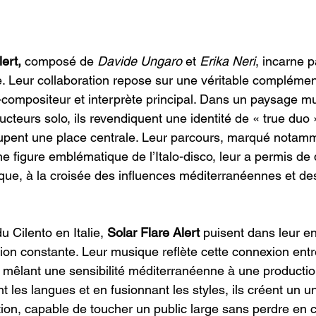
ert,
 composé de 
Davide Ungaro
 et 
Erika Neri
, incarne p
ue. Leur collaboration repose sur une véritable complémen
r-compositeur et interprète principal. Dans un paysage m
cteurs solo, ils revendiquent une identité de « true duo 
cupent une place centrale. Leur parcours, marqué notam
ne figure emblématique de l’Italo-disco, leur a permis de
que, à la croisée des influences méditerranéennes et de
du Cilento en Italie, 
Solar Flare Alert 
puisent dans leur e
tion constante. Leur musique reflète cette connexion entr
, mêlant une sensibilité méditerranéenne à une producti
 les langues et en fusionnant les styles, ils créent un u
tion, capable de toucher un public large sans perdre en