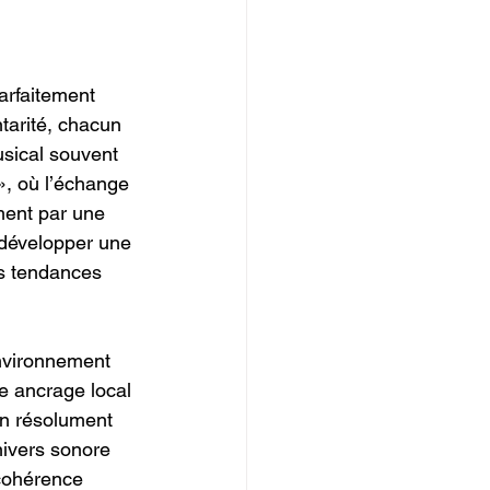
arfaitement 
tarité, chacun 
usical souvent 
», où l’échange 
ment par une 
 développer une 
s tendances 
nvironnement 
e ancrage local 
on résolument 
nivers sonore 
 cohérence 