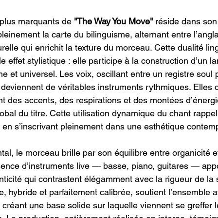
 plus marquants de 
"The Way You Move"
 réside dans son
einement la carte du bilinguisme, alternant entre l’anglais
relle qui enrichit la texture du morceau. Cette dualité lin
e effet stylistique : elle participe à la construction d’un 
ime et universel. Les voix, oscillant entre un registre soul
, deviennent de véritables instruments rythmiques. Elles 
nt des accents, des respirations et des montées d’énergi
lobal du titre. Cette utilisation dynamique du chant rappe
t en s’inscrivant pleinement dans une esthétique contem
tal, le morceau brille par son équilibre entre organicité e
sence d’instruments live — basse, piano, guitares — app
ticité qui contrastent élégamment avec la rigueur de la 
e, hybride et parfaitement calibrée, soutient l’ensemble 
, créant une base solide sur laquelle viennent se greffer l