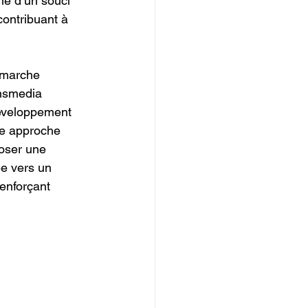
ne d’un souci 
ontribuant à 
émarche 
ansmedia 
développement 
te approche 
oser une 
ée vers un 
enforçant 