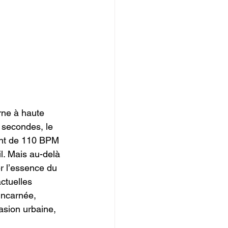
ne à haute 
s secondes, le 
ant de 110 BPM 
l. Mais au-delà 
er l’essence du 
ctuelles 
incarnée, 
asion urbaine, 