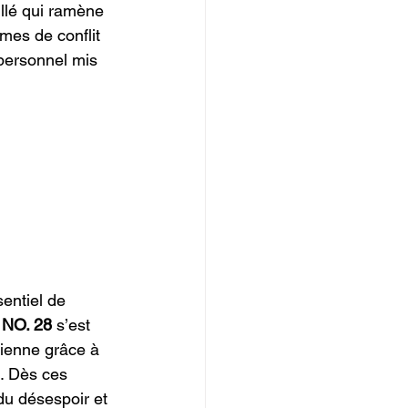
illé qui ramène 
mes de conflit 
 personnel mis 
ssentiel de 
NO. 28
 s’est 
ienne grâce à 
. Dès ces 
du désespoir et 