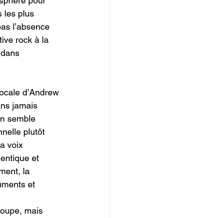
mosphère pour 
 les plus 
pas l’absence 
tive rock à la 
 dans 
vocale d’Andrew 
ans jamais 
on semble 
elle plutôt 
la voix 
entique et 
ment, la 
ruments et 
roupe, mais 