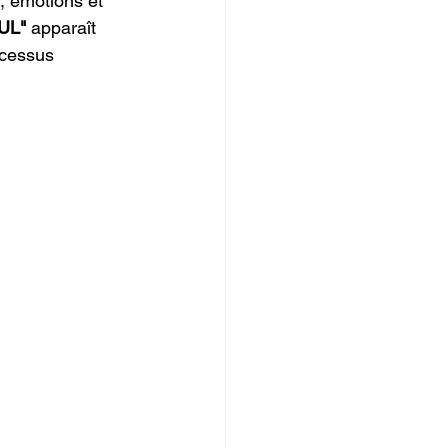
, émotions et 
UL"
 apparaît 
cessus 