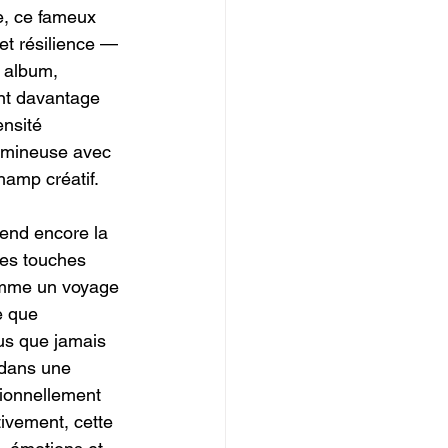
e, ce fameux 
et résilience — 
 album, 
ant davantage 
ensité 
lumineuse avec 
hamp créatif.
tend encore la 
des touches 
omme un voyage 
e que 
lus que jamais 
 dans une 
ionnellement 
ivement, cette 