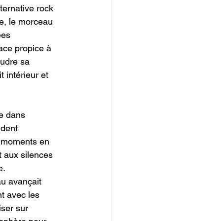
ternative rock 
re, le morceau 
ées 
ace propice à 
oudre sa 
t intérieur et 
e dans 
ndent 
r moments en 
t aux silences 
. 
u avançait 
t avec les 
ser sur 