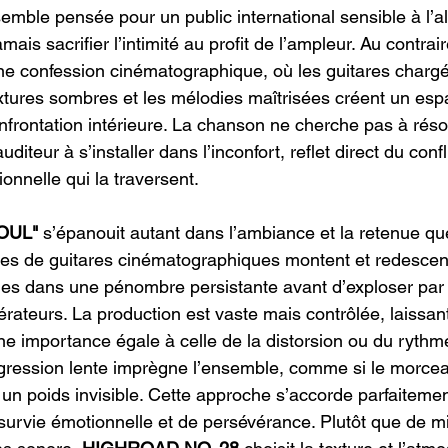
semble pensée pour un public international sensible à l’al
mais sacrifier l’intimité au profit de l’ampleur. Au contrai
e confession cinématographique, où les guitares charg
xtures sombres et les mélodies maîtrisées créent un esp
confrontation intérieure. La chanson ne cherche pas à rés
’auditeur à s’installer dans l’inconfort, reflet direct du confli
ionnelle qui la traversent.
OUL"
 s’épanouit autant dans l’ambiance et la retenue qu
ches de guitares cinématographiques montent et redesce
es dans une pénombre persistante avant d’exploser pa
rateurs. La production est vaste mais contrôlée, laissan
ne importance égale à celle de la distorsion ou du rythme
gression lente imprègne l’ensemble, comme si le morcea
n poids invisible. Cette approche s’accorde parfaitemen
urvie émotionnelle et de persévérance. Plutôt que de mi