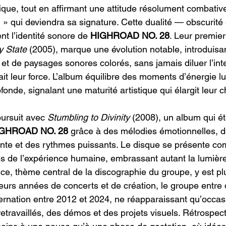
gique, tout en affirmant une attitude résolument combativ
n » qui deviendra sa signature. Cette dualité — obscurité 
t l’identité sonore de 
HIGHROAD NO. 28
. Leur premier
y State
 (2005), marque une évolution notable, introduis
 et de paysages sonores colorés, sans jamais diluer l’int
sait leur force. L’album équilibre des moments d’énergie 
fonde, signalant une maturité artistique qui élargit leur c
ursuit avec 
Stumbling to Divinity
 (2008), un album qui é
GHROAD NO. 28
 grâce à des mélodies émotionnelles, 
ante et des rythmes puissants. Le disque se présente c
es de l’expérience humaine, embrassant autant la lumièr
nce, thème central de la discographie du groupe, y est p
ieurs années de concerts et de création, le groupe entre
ernation entre 2012 et 2024, ne réapparaissant qu’occas
travaillés, des démos et des projets visuels. Rétrospect