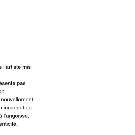
 l’artiste mis 
résente pas 
on 
e nouvellement 
 incarne tout 
à l’angoisse, 
nticité. 