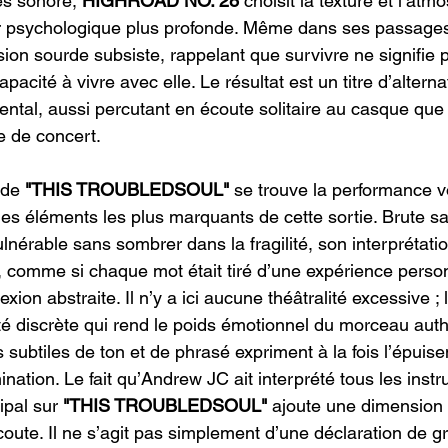
ès sonore, 
HIGHROAD NO. 28
 choisit la texture et l’at
ur psychologique plus profonde. Même dans ses passages
ion sourde subsiste, rappelant que survivre ne signifie 
pacité à vivre avec elle. Le résultat est un titre d’alterna
ental, aussi percutant en écoute solitaire au casque que
le de concert.
de 
"THIS TROUBLEDSOUL"
 se trouve la performance 
des éléments les plus marquants de cette sortie. Brute s
lnérable sans sombrer dans la fragilité, son interprétati
comme si chaque mot était tiré d’une expérience personn
xion abstraite. Il n’y a ici aucune théâtralité excessive ; 
té discrète qui rend le poids émotionnel du morceau auth
s subtiles de ton et de phrasé expriment à la fois l’épuise
ination. Le fait qu’Andrew JC ait interprété tous les inst
ipal sur 
"THIS TROUBLEDSOUL"
 ajoute une dimension 
coute. Il ne s’agit pas simplement d’une déclaration de g