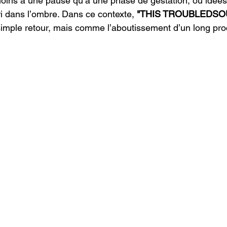
ins à une pause qu’à une phase de gestation, où idées
i dans l’ombre. Dans ce contexte, 
"THIS TROUBLEDSO
mple retour, mais comme l’aboutissement d’un long pro