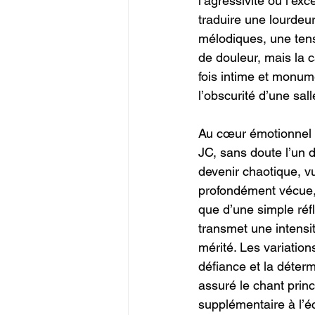
l’agressivité ou l’exc
traduire une lourde
mélodiques, une tens
de douleur, mais la ca
fois intime et monum
l’obscurité d’une sal
Au cœur émotionnel 
JC, sans doute l’un 
devenir chaotique, vu
profondément vécue, 
que d’une simple réfle
transmet une intensi
mérité. Les variation
défiance et la déterm
assuré le chant princ
supplémentaire à l’é