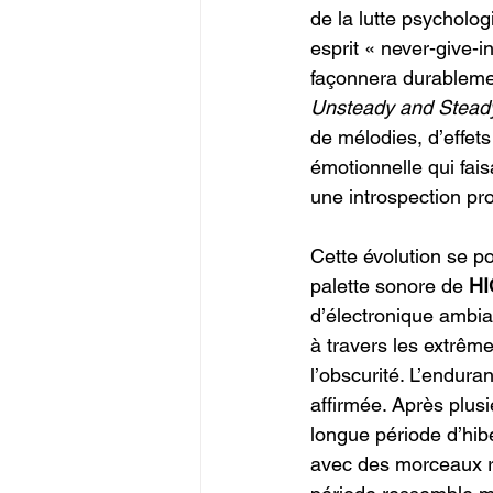
de la lutte psycholo
esprit « never-give-i
façonnera durablemen
Unsteady and Stead
de mélodies, d’effets
émotionnelle qui fai
une introspection pro
Cette évolution se po
palette sonore de 
HI
d’électronique ambi
à travers les extrêm
l’obscurité. L’endura
affirmée. Après plus
longue période d’hib
avec des morceaux re