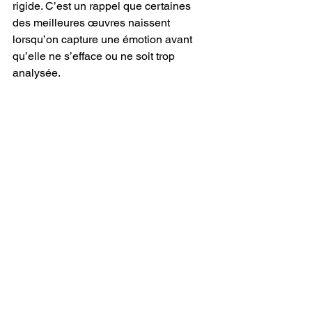
rigide. C’est un rappel que certaines 
des meilleures œuvres naissent 
lorsqu’on capture une émotion avant 
qu’elle ne s’efface ou ne soit trop 
analysée.
"Thrift Shop Dress" 
se distingue non 
pas par une volonté de révolutionner le 
genre, mais par sa capacité à 
s’abandonner pleinement à son instant. 
C’est un morceau qui comprend la 
puissance de l’immédiateté — cette 
façon dont un regard, une pensée ou 
une rencontre éphémère peuvent 
déclencher quelque chose de bien plus 
grand. 
Reetoxa
 transforme cette 
étincelle en une chanson vibrante du 
début à la fin, offrant à l’auditeur une 
expérience à la fois intime et 