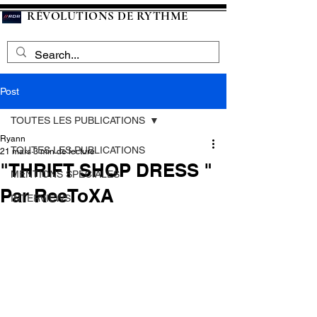
RÉVOLUTIONS DE RYTHME
Post
TOUTES LES PUBLICATIONS
Ryann
TOUTES LES PUBLICATIONS
21 mars
3 min de lecture
"THRIFT SHOP DRESS "
MENTIONS SPECIALES
Par ReeToXA
INTERVIEWS