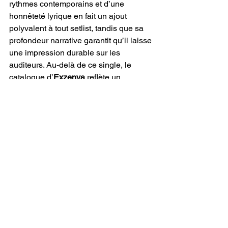
rythmes contemporains et d’une 
honnêteté lyrique en fait un ajout 
polyvalent à tout setlist, tandis que sa 
profondeur narrative garantit qu’il laisse 
une impression durable sur les 
auditeurs. Au-delà de ce single, le 
catalogue d’
Exzenya 
reflète un 
engagement constant envers la qualité, 
la créativité et l’authenticité 
émotionnelle, la positionnant comme 
une artiste émergente de premier plan 
dans la scène indépendante.
En définitive, 
"Till I’m Drunk & 
Confused" 
dépasse le simple cadre 
d’un single : c’est une fenêtre sur la 
vision artistique et la narration 
personnelle d’
Exzenya
. La chanson 
illustre son talent pour marier maîtrise 