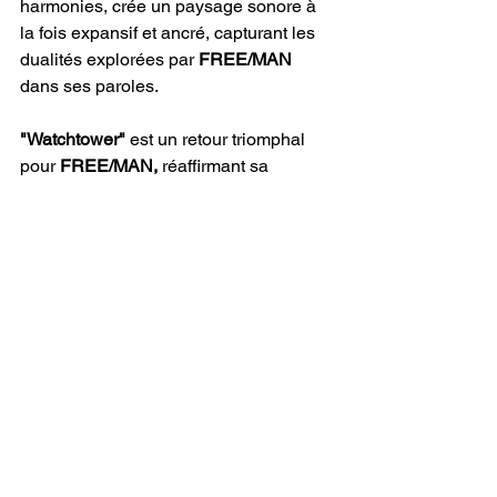
harmonies, crée un paysage sonore à 
la fois expansif et ancré, capturant les 
dualités explorées par 
FREE/MAN
dans ses paroles.
"Watchtower" 
est un retour triomphal 
pour 
FREE/MAN,
 réaffirmant sa 
capacité à créer une musique à la fois 
profondément personnelle et 
profondément émouvante. C’est une 
chanson qui ne se contente pas de 
raconter une histoire, mais invite aussi 
les auditeurs à réfléchir à leurs propres 
parcours, offrant réconfort et force en 
chemin. En guise d’avant-goût de son 
prochain album, 
Gift in the Shadows
, 
ce single ne laisse aucun doute sur le 
fait que 
FREE/MAN
 est un artiste qui 
comprend le pouvoir de la vérité, de la 