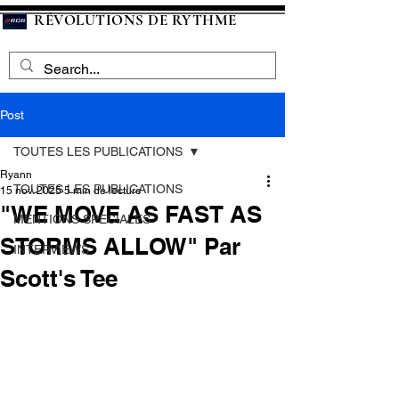
RÉVOLUTIONS DE RYTHME
Post
TOUTES LES PUBLICATIONS
Ryann
TOUTES LES PUBLICATIONS
15 nov. 2025
5 min de lecture
"WE MOVE AS FAST AS
MENTIONS SPECIALES
STORMS ALLOW" Par
INTERVIEWS
Scott's Tee