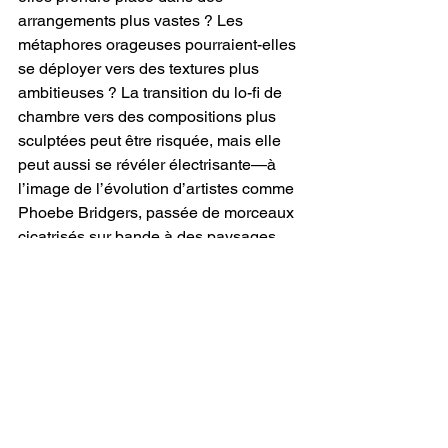
arrangements plus vastes ? Les 
métaphores orageuses pourraient-elles 
se déployer vers des textures plus 
ambitieuses ? La transition du lo-fi de 
chambre vers des compositions plus 
sculptées peut être risquée, mais elle 
peut aussi se révéler électrisante—à 
l’image de l’évolution d’artistes comme 
Phoebe Bridgers, passée de morceaux 
cicatrisés sur bande à des paysages 
émotionnels plus orchestrés. 
Scott’s 
Tees
 semble se tenir exactement à cet 
endroit, rassemblant les outils pour 
sauter vers l’avant sans renoncer à la 
fragilité qui rend ces débuts si 
remarquables.
Mais la force la plus marquante de 
“We 