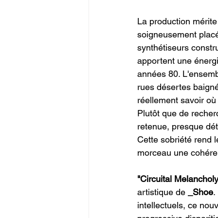
La production mérite
soigneusement placé
synthétiseurs constru
apportent une énergi
années 80. L'ensembl
rues désertes baigné
réellement savoir où 
Plutôt que de recher
retenue, presque déta
Cette sobriété rend 
morceau une cohérenc
"Circuital Melancholy
artistique de 
_Shoe
.
intellectuels, ce no