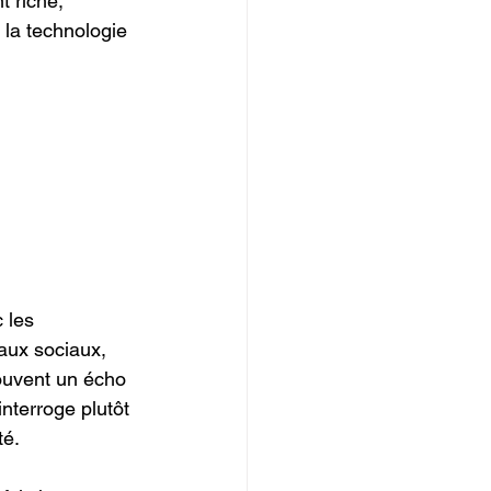
t riche, 
 la technologie 
 les 
eaux sociaux, 
ouvent un écho 
nterroge plutôt 
té.