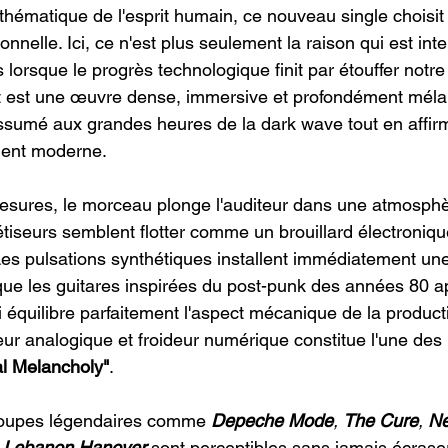
thématique de l'esprit humain, ce nouveau single choisi
nelle. Ici, ce n'est plus seulement la raison qui est inte
lorsque le progrès technologique finit par étouffer notre
at est une œuvre dense, immersive et profondément méla
umé aux grandes heures de la dark wave tout en affir
ment moderne.
esures, le morceau plonge l'auditeur dans une atmosphè
tiseurs semblent flotter comme un brouillard électroniq
. Les pulsations synthétiques installent immédiatement un
ue les guitares inspirées du post-punk des années 80 a
 équilibre parfaitement l'aspect mécanique de la product
eur analogique et froideur numérique constitue l'une des
al Melancholy"
.
roupes légendaires comme 
Depeche Mode
, 
The Cure
, 
Ne
Lebanon Hanover
 sont perceptibles sans jamais écraser 