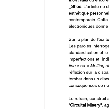
_Shoe
. L'artiste ne 
esthétique personnel
contemporain. Cette 
électroniques donne
Sur le plan de l'écrit
Les paroles interroge
standardisation et l
imperfections et l'in
line »
 ou 
« Melting a
réflexion sur la disp
tomber dans un disco
conséquences de not
Le refrain, construit
"Circuital Misery"
, a