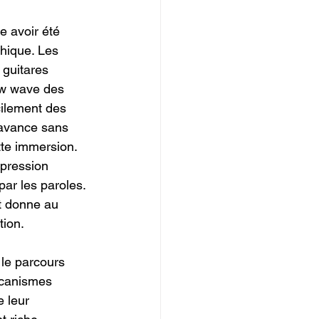
 avoir été 
hique. Les 
 guitares 
ew wave des 
ilement des 
 avance sans 
tte immersion. 
xpression 
par les paroles. 
t donne au 
tion.
le parcours 
écanismes 
 leur 