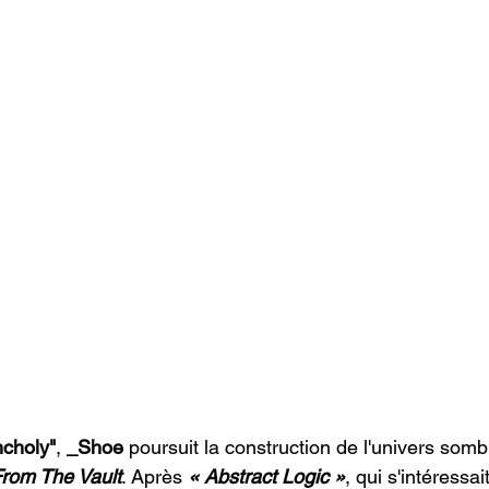
ncholy"
, 
_Shoe
 poursuit la construction de l'univers somb
From The Vault
. Après 
« Abstract Logic »
, qui s'intéressai