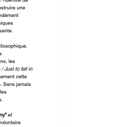
nstruire une 
ondément 
siques 
sante.
ilosophique. 
a 
ns, les 
Just to fall in 
tement cette 
e. Sans jamais 
les 
s.
ny"
 et 
olontaire 