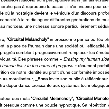
cherche pas à reproduire le passé ; il s'en inspire pour co
le où la nostalgie devient le véhicule d'un discours prof
capacité à faire dialoguer différentes générations de mu
 au morceau une richesse sonore particulièrement sédui
ure,
 "Circuital Melancholy"
 impressionne par sa portée ph
nt la place de l'humain dans une société où l'efficacité, l
e progrès semblent progressivement remplacer les émotio
dividualité. Des phrases comme 
« Erasing my human side / 
ll human lies / In the name of progress »
 résument parfai
arition de notre identité au profit d'une conformité imposé
urs moralisateur, 
_Shoe
 invite son public à réfléchir sur 
re dépendance croissante aux systèmes technologique
 autour des mots 
"Circuital Melancholy", "Circuital Monoto
git presque comme une boucle hypnotique. Sa répétition v