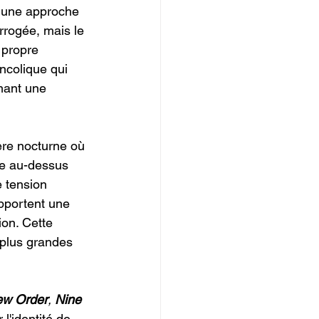
t une approche 
rrogée, mais le 
 propre 
ncolique qui 
mant une 
re nocturne où 
ue au-dessus 
e tension 
pportent une 
ion. Cette 
 plus grandes 
w Order
, 
Nine 
l'identité de 