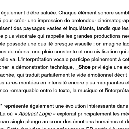
 également d'être saluée. Chaque élément sonore semble
 pour créer une impression de profondeur cinématograp
isent des paysages vastes et inquiétants, tandis que les
e plus viscérale qui rappelle les grandes productions n
e possède une qualité presque visuelle : on imagine fac
es de néons, une pluie constante et une civilisation qui
elle va. L'interprétation vocale participe pleinement à ce
cher la démonstration technique, 
_Shoe
 privilégie une e
chée, qui traduit parfaitement le vide émotionnel décrit 
les rares montées en intensité encore plus marquantes e
e remarquable entre le texte, la musique et l'interpréta
"
 représente également une évolution intéressante dans 
 Là où 
« Abstract Logic »
 explorait principalement les m
uveau single plonge au cœur des émotions humaines et de