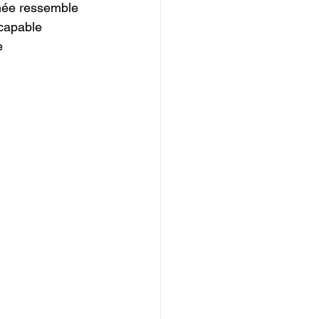
rnée ressemble 
capable 
e 