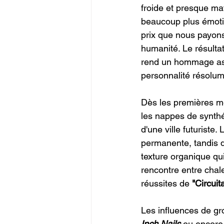
froide et presque ma
beaucoup plus émotion
prix que nous payons 
humanité. Le résult
rend un hommage ass
personnalité résolu
Dès les premières m
les nappes de synthé
d'une ville futuriste
permanente, tandis q
texture organique qui
rencontre entre chal
réussites de 
"Circuit
Les influences de g
Inch Nails
ou encore