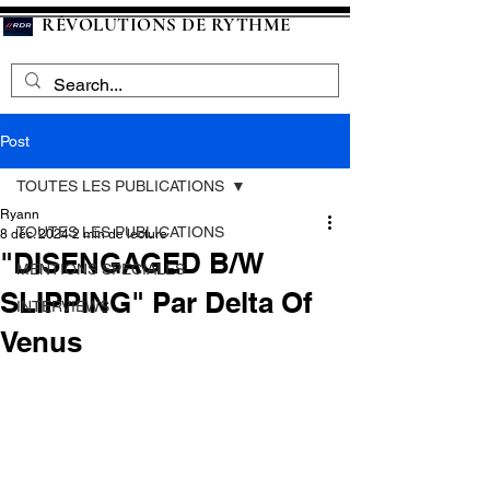
RÉVOLUTIONS DE RYTHME
Post
TOUTES LES PUBLICATIONS
Ryann
TOUTES LES PUBLICATIONS
8 déc. 2024
2 min de lecture
"DISENGAGED B/W
MENTIONS SPECIALES
SLIPPING" Par Delta Of
INTERVIEWS
Venus