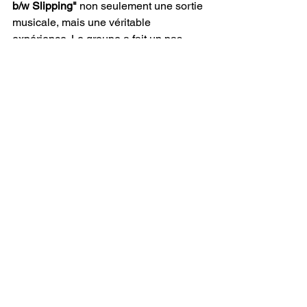
b/w Slipping" 
non seulement une sortie 
musicale, mais une véritable 
expérience. Le groupe a fait un pas 
audacieux en mélangeant leur énergie 
brute d’antan avec une nature plus 
raffinée et exploratoire, créant un son 
riche et immersif qui captivera à la fois 
les nouveaux auditeurs et les fans de 
longue date. C’est un aperçu 
passionnant de l’avenir de 
Delta of 
Venus
, un avenir rempli 
d’expérimentations audacieuses et de 
musique chargée émotionnellement.