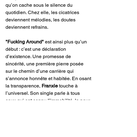
qu’on cache sous le silence du 
quotidien. Chez elle, les cicatrices 
deviennent mélodies, les doutes 
deviennent refrains.
"Fucking Around" 
est ainsi plus qu’un 
début : c’est une déclaration 
d’existence. Une promesse de 
sincérité, une première pierre posée 
sur le chemin d’une carrière qui 
s’annonce honnête et habitée. En osant 
la transparence, 
Franxie
 touche à 
l’universel. Son single parle à tous 
ceux qui ont connu l’immobilité, la peur 
de ne pas être à la hauteur, et ce 
moment où l’on décide enfin d’essayer 
quand même. Entre douceur et rage, 
entre résignation et renaissance, 