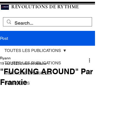
RÉVOLUTIONS DE RYTHME
Post
TOUTES LES PUBLICATIONS
Ryann
TOUTES LES PUBLICATIONS
19 oct. 2025
2 min de lecture
"FUCKING AROUND" Par
MENTIONS SPECIALES
Franxie
INTERVIEWS