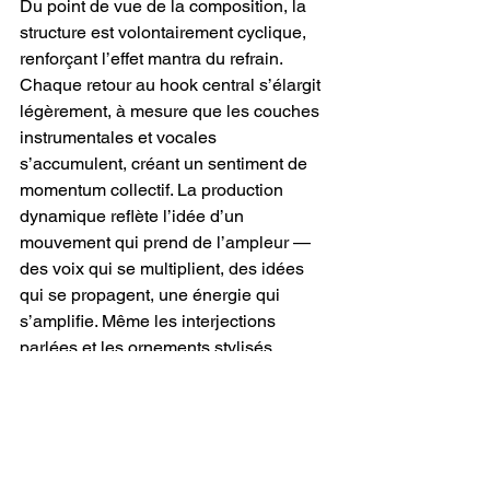
Du point de vue de la composition, la 
structure est volontairement cyclique, 
renforçant l’effet mantra du refrain. 
Chaque retour au hook central s’élargit 
légèrement, à mesure que les couches 
instrumentales et vocales 
s’accumulent, créant un sentiment de 
momentum collectif. La production 
dynamique reflète l’idée d’un 
mouvement qui prend de l’ampleur — 
des voix qui se multiplient, des idées 
qui se propagent, une énergie qui 
s’amplifie. Même les interjections 
parlées et les ornements stylisés 
contribuent à cette montée théâtrale, 
comme si la chanson elle-même mettait 
en scène une mini-protestation 
musicale.