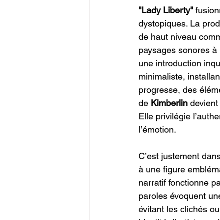
"Lady Liberty"
 fusio
dystopiques. La produ
de haut niveau com
paysages sonores à l
une introduction inq
minimaliste, install
progresse, des éléme
de 
Kimberlin
 devient
Elle privilégie l’auth
l’émotion.
C’est justement dans 
à une figure embléma
narratif fonctionne p
paroles évoquent une 
évitant les clichés o