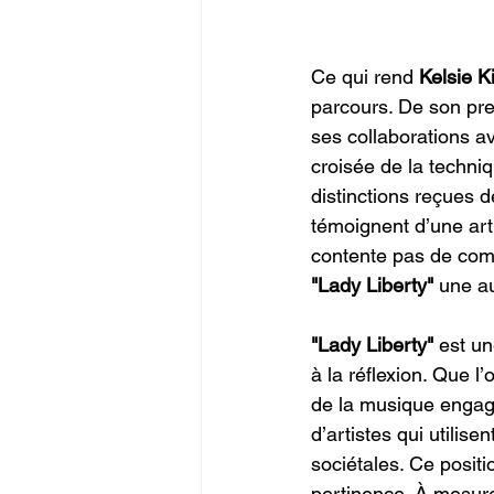
Ce qui rend 
Kelsie K
parcours. De son pre
ses collaborations av
croisée de la techniq
distinctions reçues de
témoignent d’une art
contente pas de comm
"Lady Liberty"
 une au
"Lady Liberty" 
est un
à la réflexion. Que 
de la musique engagé
d’artistes qui utilise
sociétales. Ce posit
pertinence. À mesure