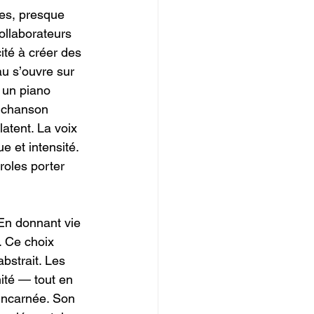
es, presque 
ollaborateurs 
ité à créer des 
u s’ouvre sur 
 un piano 
a chanson 
atent. La voix 
e et intensité. 
roles porter 
 En donnant vie 
. Ce choix 
bstrait. Les 
ité — tout en 
 incarnée. Son 