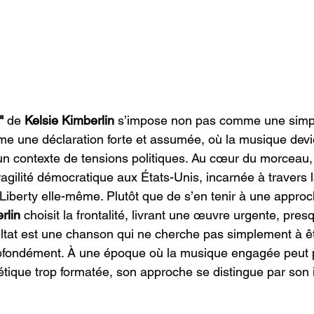
"
 de 
Kelsie Kimberlin
 s’impose non pas comme une simpl
me une déclaration forte et assumée, où la musique devien
un contexte de tensions politiques. Au cœur du morceau,
fragilité démocratique aux États-Unis, incarnée à travers l
iberty elle-même. Plutôt que de s’en tenir à une appro
rlin
 choisit la frontalité, livrant une œuvre urgente, pres
ultat est une chanson qui ne cherche pas simplement à ê
rofondément. À une époque où la musique engagée peut p
étique trop formatée, son approche se distingue par son i