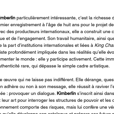
imberlin
 particulièrement intéressante, c’est la richesse 
mier enregistrement à l’âge de huit ans pour le projet d
ec des producteurs internationaux, elle a construit une ca
ue et de l’engagement. Son travail humanitaire, ainsi que
 la part d’institutions internationales et liées à 
King Charl
iste profondément impliquée dans les réalités qu’elle évo
enter le monde : elle y participe activement. Cette im
thenticité rare, qui dépasse le simple cadre artistique.
e œuvre qui ne laisse pas indifférent. Elle dérange, quest
l’on adhère ou non à son message, elle réussit à raviver
e : provoquer un dialogue. 
Kimberlin
 s’inscrit ainsi dan
nt leur art pour interroger les structures de pouvoir et le
ionnement comporte des risques, mais lui confère une vér
 qu’elle développe son catalogue et prépare ses futurs p