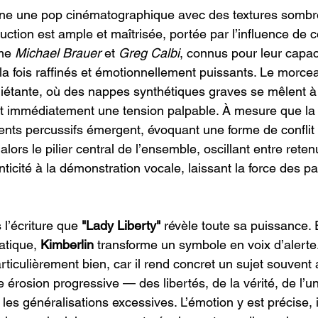
nne une pop cinématographique avec des textures sombr
ction est ample et maîtrisée, portée par l’influence de c
me
 Michael Brauer
 et 
Greg Calbi
, connus pour leur capac
a fois raffinés et émotionnellement puissants. Le morcea
uiétante, où des nappes synthétiques graves se mêlent à
ant immédiatement une tension palpable. À mesure que l
nts percussifs émergent, évoquant une forme de conflit l
 alors le pilier central de l’ensemble, oscillant entre retenu
enticité à la démonstration vocale, laissant la force des pa
l’écriture que 
"Lady Liberty"
 révèle toute sa puissance.
tique, 
Kimberlin
 transforme un symbole en voix d’alerte
articulièrement bien, car il rend concret un sujet souvent a
érosion progressive — des libertés, de la vérité, de l’un
u les généralisations excessives. L’émotion y est précise,