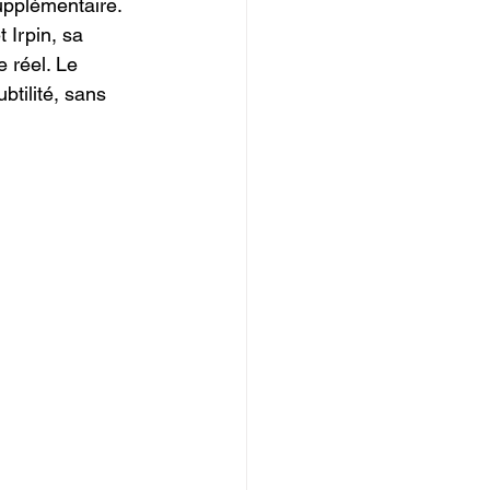
upplémentaire. 
 Irpin, sa 
 réel. Le 
btilité, sans 