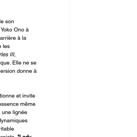
de son 
e Yoko Ono à 
rrière à la 
 les 
es III
, 
que. Elle ne se 
mersion donne à 
ionne et invite 
 l’essence même 
s une lignée 
s dynamiques 
itable 
rojets,
 "Lady 