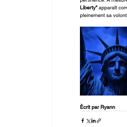
Liberty" 
apparaît co
pleinement sa volont
Ècrit par Ryann