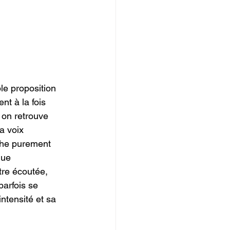
e proposition 
t à la fois 
 on retrouve 
a voix 
che purement 
que 
tre écoutée, 
arfois se 
ntensité et sa 