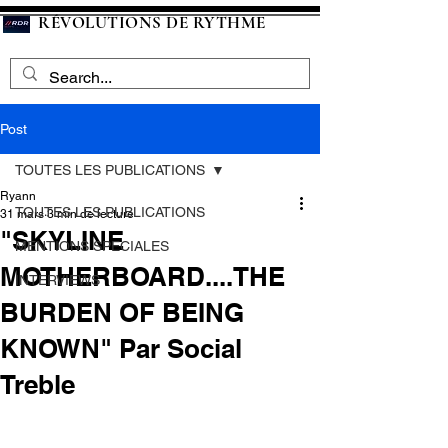
RÉVOLUTIONS DE RYTHME
Post
TOUTES LES PUBLICATIONS
Ryann
TOUTES LES PUBLICATIONS
31 mars
3 min de lecture
"SKYLINE
MENTIONS SPECIALES
MOTHERBOARD....THE
INTERVIEWS
BURDEN OF BEING
KNOWN" Par Social
Treble