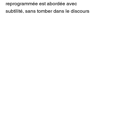
reprogrammée est abordée avec 
subtilité, sans tomber dans le discours 
moralisateur. 
Social Treble
 ne donne 
pas de réponses, mais pose une 
question essentielle : jusqu’où sommes-
nous prêts à aller pour exister dans une 
économie numérique ? Ce 
questionnement s’inscrit parfaitement 
dans l’ADN du projet, décrit comme « 
l’architecture sonore de la solitude 
moderne ».
Dans un paysage médiatique dominé 
par l’immédiateté et la consommation 
rapide, cette œuvre apparaît comme un 
acte de résistance. Elle exige cinq 
minutes d’attention totale — non pas 
comme une simple suggestion, mais 
comme une véritable expérience. 