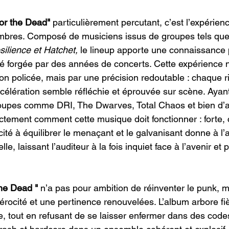
or the Dead"
 particulièrement percutant, c’est l’expérienc
bres. Composé de musiciens issus de groupes tels qu
ilience et Hatchet,
 le lineup apporte une connaissance 
té forgée par des années de concerts. Cette expérience n
on policée, mais par une précision redoutable : chaque ri
ccélération semble réfléchie et éprouvée sur scène. Ayan
roupes comme DRI, The Dwarves, Total Chaos et bien d’
ctement comment cette musique doit fonctionner : forte, co
cité à équilibrer le menaçant et le galvanisant donne à l
, laissant l’auditeur à la fois inquiet face à l’avenir et p
the Dead "
 n’a pas pour ambition de réinventer le punk, m
férocité et une pertinence renouvelées. L’album arbore fi
 tout en refusant de se laisser enfermer dans des codes