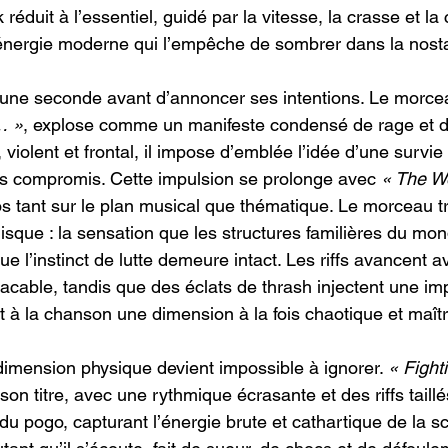
éduit à l’essentiel, guidé par la vitesse, la crasse et la 
énergie moderne qui l’empêche de sombrer dans la nosta
une seconde avant d’annoncer ses intentions. Le morcea
… »
, explose comme un manifeste condensé de rage et d
violent et frontal, il impose d’emblée l’idée d’une survie à
s compromis. Cette impulsion se prolonge avec 
« The W
pos tant sur le plan musical que thématique. Le morceau tr
isque : la sensation que les structures familières du mo
que l’instinct de lutte demeure intact. Les riffs avancent 
acable, tandis que des éclats de thrash injectent une impr
à la chanson une dimension à la fois chaotique et maîtr
 dimension physique devient impossible à ignorer. 
« Fighti
son titre, avec une rythmique écrasante et des riffs taillé
u pogo, capturant l’énergie brute et cathartique de la s