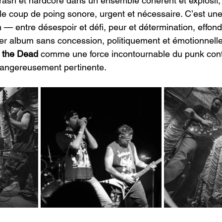
hrash et hardcore dans un ensemble cohérent et explosif,
able coup de poing sonore, urgent et nécessaire. C’est un
n — entre désespoir et défi, peur et détermination, effon
er album sans concession, politiquement et émotionnell
 the Dead
 comme une force incontournable du punk cont
dangereusement pertinente.