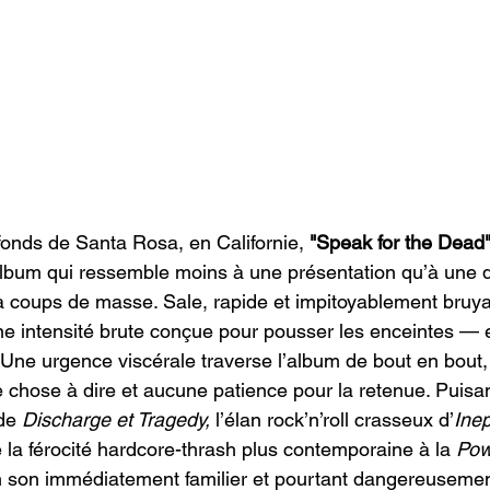
onds de Santa Rosa, en Californie, 
"Speak for the Dead"
bum qui ressemble moins à une présentation qu’à une d
à coups de masse. Sale, rapide et impitoyablement bruya
 intensité brute conçue pour pousser les enceintes — e
. Une urgence viscérale traverse l’album de bout en bout,
 chose à dire et aucune patience pour la retenue. Puisant
de 
Discharge et Tragedy,
 l’élan rock’n’roll crasseux d’
Inep
e la férocité hardcore-thrash plus contemporaine à la 
Pow
n son immédiatement familier et pourtant dangereusement