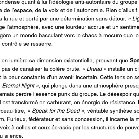
ondense quant à lui l’idéologie anti-autoritaire du groupe
 de l’espace, de la voix et de l’autonomie. Rien d’allusif ic
s la rue et porté par une détermination sans détour. 
« Li
ge l’atmosphère, avec une lourdeur accrue et un sentime
ggère un monde basculant vers le chaos à mesure que l
e contrôle se resserre.
 en lumière sa dimension existentielle, prouvant que 
Spe
pas de canaliser la colère brute. 
« Dread »
 installe un c
 la peur constante d’un avenir incertain. Cette tension s
 Eternal Night »
, qui plonge dans une atmosphère presq
amais perdre l’essence punk du groupe. Le désespoir qu
 il est transformé en carburant, en énergie de résistance.
ceau-titre, 
« Speak for the Dead »
, véritable synthèse s
m. Furieux, fédérateur et sans concession, il incarne la 
oix à celles et ceux écrasés par les structures de pouvoi
au silence.