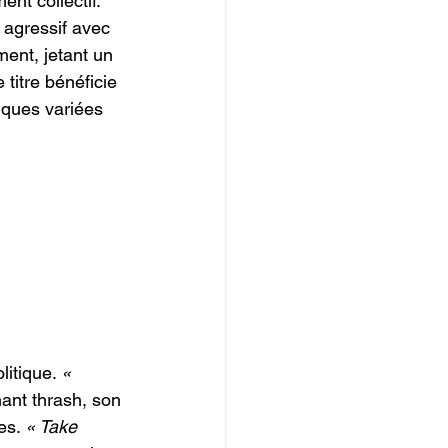
nt collectif. 
 agressif avec 
ent, jetant un 
titre bénéficie 
ques variées 
itique. 
« 
ant thrash, son 
es. 
« Take 