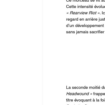
Ce morceau se vit aut
Cette intensité évolu
« Rearview Riot »
. Ic
regard en arrière jus
d’un développement 
sans jamais sacrifier
La seconde moitié du
Headwound »
 frapp
titre évoquant à la f