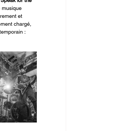
 
Speak for the 
e musique 
drement et 
ement chargé, 
emporain : 