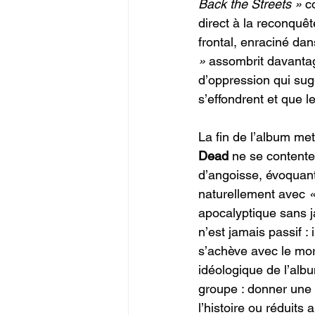
Back the Streets »
 c
direct à la reconquête
frontal, enraciné dan
»
 assombrit davanta
d’oppression qui su
s’effondrent et que l
La fin de l’album met
Dead 
ne se contente 
d’angoisse, évoquant
naturellement avec 
«
apocalyptique sans j
n’est jamais passif :
s’achève avec le mor
idéologique de l’albu
groupe : donner une v
l’histoire ou réduits 