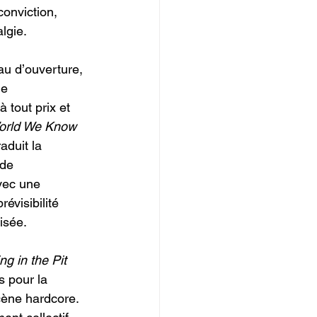
conviction, 
lgie.
u d’ouverture, 
e 
 tout prix et 
orld We Know 
aduit la 
nde 
avec une 
évisibilité 
isée.
ng in the Pit 
s pour la 
cène hardcore. 