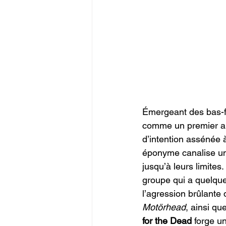
Émergeant des bas-f
comme un premier al
d’intention assénée 
éponyme canalise une
jusqu’à leurs limites
groupe qui a quelque
l’agression brûlante 
Motörhead
, ainsi qu
for the Dead 
forge u