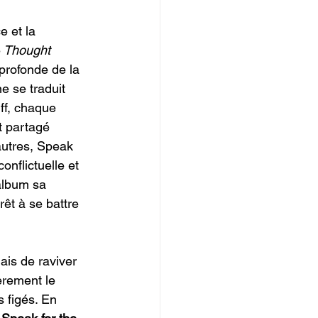
e et la 
e
 Thought 
profonde de la 
e se traduit 
ff, chaque 
t partagé 
autres, Speak 
nflictuelle et 
’album sa 
rêt à se battre 
ais de raviver 
èrement le 
 figés. En 