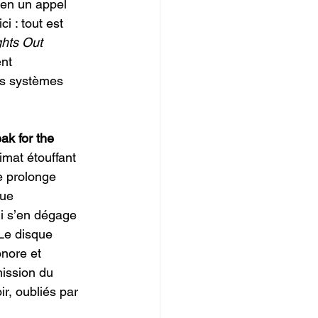
 en un appel 
i : tout est 
ghts Out 
nt 
es systèmes 
ak for the 
limat étouffant 
e prolonge 
ue 
i s’en dégage 
 Le disque 
onore et 
mission du 
r, oubliés par 